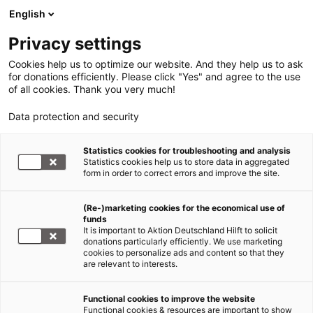
English
Privacy settings
Cookies help us to optimize our website. And they help us to ask
for donations efficiently. Please click "Yes" and agree to the use
of all cookies. Thank you very much!
Data protection and security
Erdbeben Nepal
Statistics cookies for troubleshooting and analysis
Statistics cookies help us to store data in aggregated
Erdbeben Nepal: Zahl der Toten
form in order to correct errors and improve the site.
und Verletzten steigt weiter
(Re-)marketing cookies for the economical use of
funds
04.05.2015
It is important to Aktion Deutschland Hilft to solicit
donations particularly efficiently. We use marketing
cookies to personalize ads and content so that they
Malteser International: Kühlketten für
are relevant to interests.
Medikamente unterbrochen
Functional cookies to improve the website
Die Zahl der Verletzten und Toten in
Nepal
steigt
Functional cookies & resources are important to show