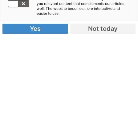
29.10.2018
you relevant content that complements our articles
well. The website becomes more interactive and
easier to use.
von Aktion Deutschland Hilft
Yes
Not today
Dina ist eine Kämpferin. Die 13-Jährige hat das
verheerende Erdbeben und den Tsunami in
Indonesien Ende September überlebt – und sie
hat ihre kleine Schwester vor dem Tod gerettet.
Barfuß trug sie die kleine Masnia in der Nacht der
Katastrophe einen Hügel hoch, um sie vor dem
heranrollenden Wasser zu schützen. "Wir haben
beide geweint", erinnert sie sich an die schreckliche
Flucht.
Dank der Helfer unseres Bündnisses fanden die
beiden Mädchen Schutz in einer sicheren
Unterkunft. Und dank Ihnen: Erst Ihre Spende
ermöglicht die Hilfe für Dina und die