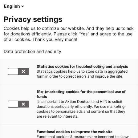
English
Privacy settings
Cookies help us to optimize our website. And they help us to ask
for donations efficiently. Please click "Yes" and agree to the use
of all cookies. Thank you very much!
Data protection and security
Erdbeben Haiti
Statistics cookies for troubleshooting and analysis
Statistics cookies help us to store data in aggregated
Gastkommentar des deutschen
form in order to correct errors and improve the site.
Botschafters in Haiti
(Re-)marketing cookies for the economical use of
funds
09.01.2012
It is important to Aktion Deutschland Hilft to solicit
donations particularly efficiently. We use marketing
cookies to personalize ads and content so that they
Was ist das wichtigste Anliegen für ein Land wie
are relevant to interests.
Haiti ?
Functional cookies to improve the website
Seit 25 Jahren, d.h. seit dem Ende der Duvalier-
Functional cookies & resources are important to show