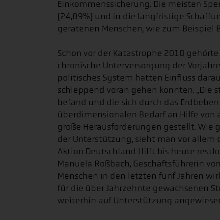
Einkommenssicherung. Die meisten Spen
(24,89%) und in die langfristige Schaff
geratenen Menschen, wie zum Beispiel B
Schon vor der Katastrophe 2010 gehörte 
chronische Unterversorgung der Vorjahre,
politisches System hatten Einfluss dara
schleppend voran gehen konnten. „Die stru
befand und die sich durch das Erdbeben 
überdimensionalen Bedarf an Hilfe von a
große Herausforderungen gestellt. Wie g
der Unterstützung, sieht man vor allem 
Aktion Deutschland Hilft bis heute res
Manuela Roßbach, Geschäftsführerin von
Menschen in den letzten fünf Jahren wir
für die über Jahrzehnte gewachsenen St
weiterhin auf Unterstützung angewiesen