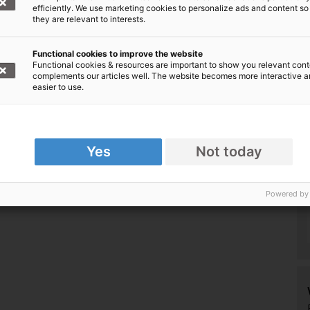
efficiently. We use marketing cookies to personalize ads and content so
they are relevant to interests.
: Nothilfe weltweit
000 1020 30, BIC: BFSWDE33XXX
Functional cookies to improve the website
Functional cookies & resources are important to show you relevant cont
complements our articles well. The website becomes more interactive 
easier to use.
online spenden!
Yes
Not today
iti
Powered by