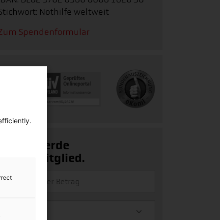
Stichwort: Nothilfe weltweit
Zum Spendenformular
ficiently.
Ja, ich werde
Fördermitglied.
rrect
y