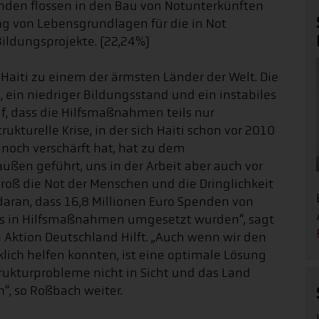
den flossen in den Bau von Notunterkünften
ung von Lebensgrundlagen für die in Not
ildungsprojekte. (22,24%)
Haiti zu einem der ärmsten Länder der Welt. Die
 ein niedriger Bildungsstand und ein instabiles
uf, dass die Hilfsmaßnahmen teils nur
kturelle Krise, in der sich Haiti schon vor 2010
noch verschärft hat, hat zu dem
ußen geführt, uns in der Arbeit aber auch vor
roß die Not der Menschen und die Dringlichkeit
daran, dass 16,8 Millionen Euro Spenden von
tlos in Hilfsmaßnahmen umgesetzt wurden“, sagt
 Aktion Deutschland Hilft. „Auch wenn wir den
klich helfen konnten, ist eine optimale Lösung
rukturprobleme nicht in Sicht und das Land
“, so Roßbach weiter.