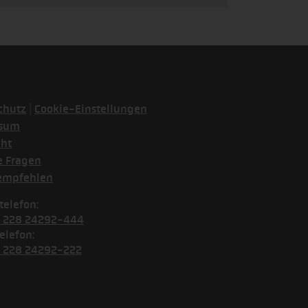
|
chutz
Cookie-Einstellungen
ssum
cht
e Fragen
empfehlen
telefon:
) 228 24292-444
elefon:
) 228 24292-222