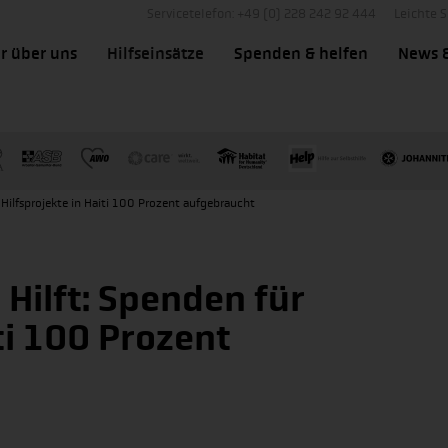
Servicetelefon: +49 (0) 228 242 92 444
Leichte 
r über uns
Hilfseinsätze
Spenden & helfen
News 
Hilfsprojekte in Haiti 100 Prozent aufgebraucht
Hilft: Spenden für
ti 100 Prozent