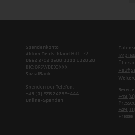
Spendenkonto
Datens
Aktion Deutschland Hilft e.V.
Impre
DE62 3702 0500 0000 1020 30
Übersi
BIC: BFSWDE33XXX
Häufig
SozialBank
Weiter
Spenden per Telefon:
Service
+49 (0) 228 24292-444
+49 (0
Online-Spenden
Presset
+49 (0
Presse