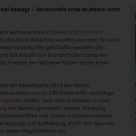
iel bewegt – Strukturelle Krise ist jedoch nicht
t dem verheerenden
Erdbeben 2010 in Haiti
en, die 2010 obdachlos wurden, konnten für rund
r neue Unterkünfte geschaffen werden. Die
und die Anzahl von Grundschülern stieg von
 62 Prozent der Haitianer haben heute einen
ach der Katastrophe 2010 bei Aktion
ttel wurden nun zu 100 Prozent für vielfältige
itglieder
halfen nach dem Erdbeben in Haiti
ng mit Nahrungsmitteln, Wasser, Kleidung,
otunterkünften und später erdbebensicheren
Versorgung und Aufklärung, durch den Bau von
en sowie Möglichkeiten zur