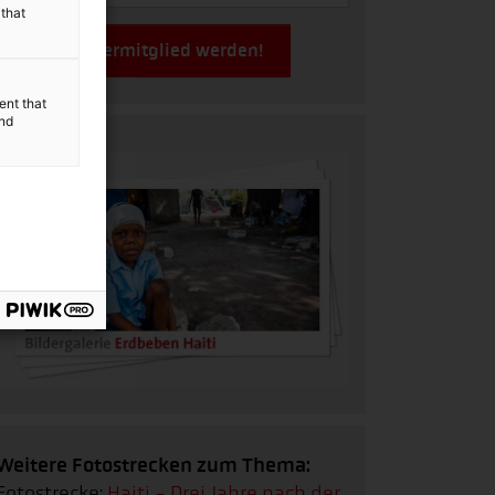
 that
Jetzt Fördermitglied werden!
ent that
and
Weitere Fotostrecken zum Thema:
Fotostrecke:
Haiti - Drei Jahre nach der