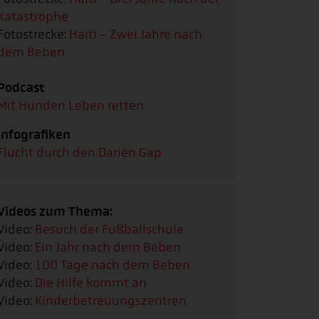
Katastrophe
Fotostrecke:
Haiti - Zwei Jahre nach
dem Beben
Podcast
Mit Hunden Leben retten
Infografiken
Flucht durch den Darién Gap
Videos zum Thema:
Video:
Besuch der Fußballschule
Video:
Ein Jahr nach dem Beben
Video:
100 Tage nach dem Beben
Video:
Die Hilfe kommt an
Video:
Kinderbetreuungszentren