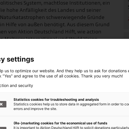
politisches System, machtlose Institutionen, ein
ie hohe Anfälligkeit des Landes und seiner
 Naturkatastrophen schwerwiegende Gründe
rhin Hilfe von außen benötigt. Aus diesem Grund
en von Aktion Deutschland Hilft, wie action
r, Malteser International und World Vision
gen Wandel des Landes und eine Stärkung der dort
y settings
Haiti finden Sie hier:
http://issuu.com/aktion-
p us to optimize our website. And they help us to ask for donations ef
ojektliste_einzels
ck "Yes" and agree to the use of all cookies. Thank you very much!
ction and security
Statistics cookies for troubleshooting and analysis
Statistics cookies help us to store data in aggregated form in order to co
denaufruf +++
errors and improve the site.
, Bündnis der Hilfsorganisationen,
(Re-)marketing cookies for the economical use of funds
enden für die Nothilfe weltweit
It is important to Aktion Deutschland Hilft to solicit donations particularl