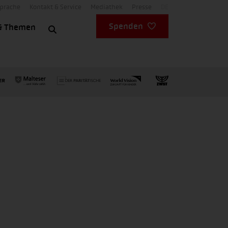
Sprache
Kontakt & Service
Mediathek
Presse
DE
Spenden
& Themen