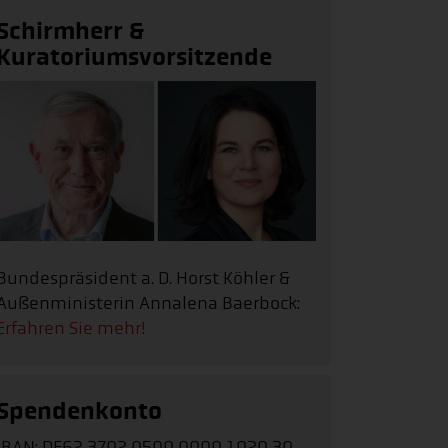
Schirmherr &
Kuratoriumsvorsitzende
Bundespräsident a. D. Horst Köhler &
Außenministerin Annalena Baerbock:
Erfahren Sie mehr!
Spendenkonto
IBAN: DE62 3702 0500 0000 1020 30