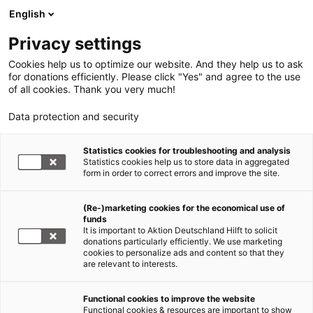
English
Privacy settings
Cookies help us to optimize our website. And they help us to ask
for donations efficiently. Please click "Yes" and agree to the use
of all cookies. Thank you very much!
Data protection and security
Erdbeben Haiti
Statistics cookies for troubleshooting and analysis
Statistics cookies help us to store data in aggregated
Malteser Team in Santo Domingo
form in order to correct errors and improve the site.
gelandet
(Re-)marketing cookies for the economical use of
funds
15.01.2010
It is important to Aktion Deutschland Hilft to solicit
donations particularly efficiently. We use marketing
cookies to personalize ads and content so that they
Heute
are relevant to interests.
morgen um
6 Uhr MEZ
Functional cookies to improve the website
ist das
Functional cookies & resources are important to show