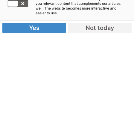
you relevant content that complements our articles
vierköpfige
well. The website becomes more interactive and
easier to use.
Malteser
Team in
Yes
Not today
Santo
Domingo
gelandet. Eine weitere Verzögerung von sechs
Stunden ergab sich, weil der Flieger von Newark,
USA, nach Santo Domingo auf eine Hundestaffel
warten musste. Nach einer kurzen
Koordinierungsphase wird das Team Richtung
Haiti starten – auf welchem Weg ist derzeit noch
unklar.
Parallel bereiten die amerikanischen Malteser
Medikamentenlieferungen vor, die regional
beschafft werden.
Unterdessen widerspricht der Bundesarzt der