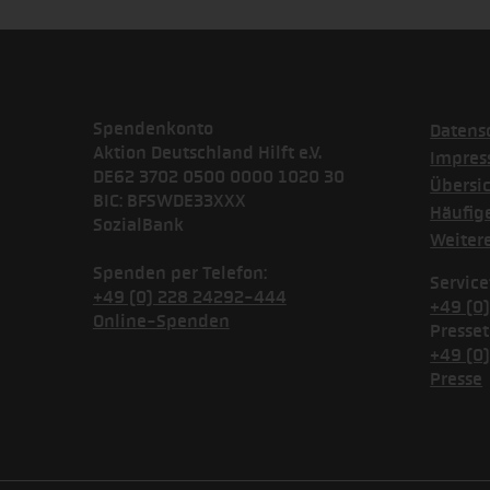
Spendenkonto
Datens
Aktion Deutschland Hilft e.V.
Impre
DE62 3702 0500 0000 1020 30
Übersi
BIC: BFSWDE33XXX
Häufig
SozialBank
Weiter
Spenden per Telefon:
Service
+49 (0) 228 24292-444
+49 (0
Online-Spenden
Presset
+49 (0
Presse