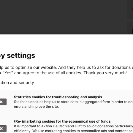
y settings
p us to optimize our website. And they help us to ask for donations ef
ck "Yes" and agree to the use of all cookies. Thank you very much!
ction and security
Statistics cookies for troubleshooting and analysis
Statistics cookies help us to store data in aggregated form in order to co
errors and improve the site.
(Re-)marketing cookies for the economical use of funds
It is important to Aktion Deutschland Hilft to solicit donations particularl
efficiently. We use marketing cookies to personalize ads and content so