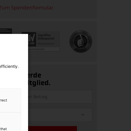
Zum Spendenformular
ficiently.
Ja, ich werde
Fördermitglied.
rrect
y
 that