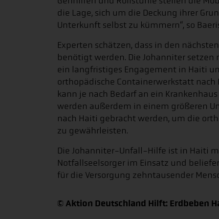
Gehhilfen und Rollstühle stellen die Mobi
die Lage, sich um die Deckung ihrer Gr
Unterkunft selbst zu kümmern“, so Baeri
Experten schätzen, dass in den nächste
benötigt werden. Die Johanniter setzen 
ein langfristiges Engagement in Haiti 
orthopädische Containerwerkstatt nach Po
kann je nach Bedarf an ein Krankenhaus
werden außerdem in einem größeren Umf
nach Haiti gebracht werden, um die orth
zu gewährleisten.
Die Johanniter-Unfall-Hilfe ist in Haiti 
Notfallseelsorger im Einsatz und belief
für die Versorgung zehntausender Mens
© Aktion Deutschland Hilft: Erdbeben H