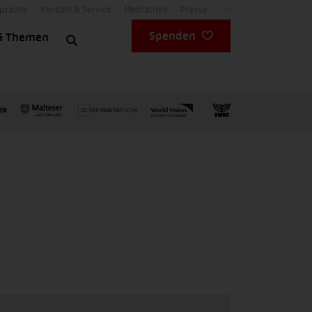
Sprache
Kontakt & Service
Mediathek
Presse
DE
Spenden
& Themen