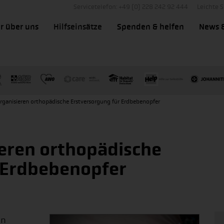
Servicetelefon: +49 (0) 228 242 92 444
Leichte 
r über uns
Hilfseinsätze
Spenden & helfen
News 
organisieren orthopädische Erstversorgung für Erdbebenopfer
ieren orthopädische
 Erdbebenopfer
on