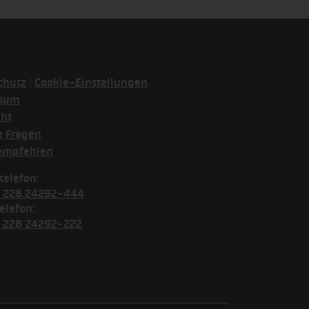
|
chutz
Cookie-Einstellungen
ssum
cht
e Fragen
empfehlen
telefon:
) 228 24292-444
elefon:
) 228 24292-222