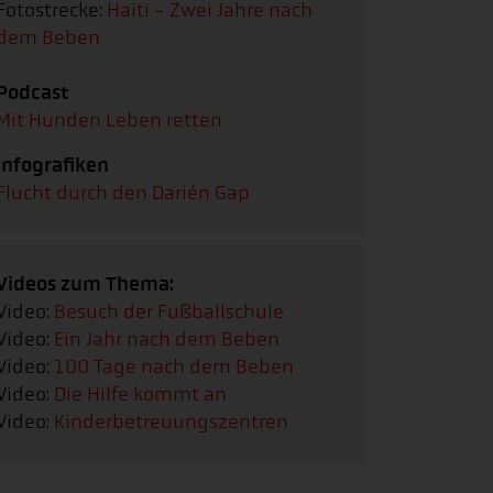
Fotostrecke:
Haiti - Zwei Jahre nach
dem Beben
Podcast
Mit Hunden Leben retten
Infografiken
Flucht durch den Darién Gap
Videos zum Thema:
Video:
Besuch der Fußballschule
Video:
Ein Jahr nach dem Beben
Video:
100 Tage nach dem Beben
Video:
Die Hilfe kommt an
Video:
Kinderbetreuungszentren