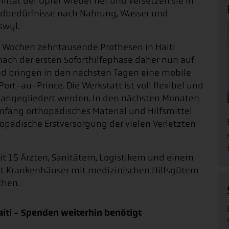
lität der Opfer wieder her und versetzen sie in
undbedürfnisse nach Nahrung, Wasser und
swyl.
n Wochen zehntausende Prothesen in Haiti
nach der ersten Soforthilfephase daher nun auf
und bringen in den nächsten Tagen eine mobile
rt-au-Prince. Die Werkstatt ist voll flexibel und
 angegliedert werden. In den nächsten Monaten
ang orthopädisches Material und Hilfsmittel
opädische Erstversorgung der vielen Verletzten
mit 15 Ärzten, Sanitätern, Logistikern und einem
ert Krankenhäuser mit medizinischen Hilfsgütern
chen.
aiti - Spenden weiterhin benötigt