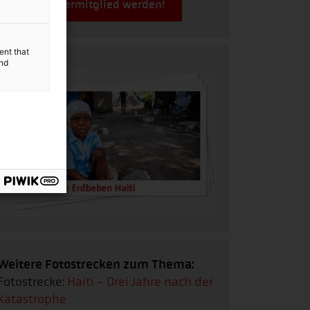
Jetzt Fördermitglied werden!
ent that
and
Weitere Fotostrecken zum Thema:
Fotostrecke:
Haiti - Drei Jahre nach der
Katastrophe