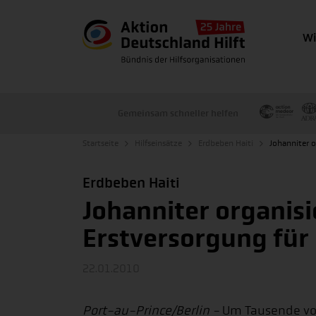
Wi
Gemeinsam schneller helfen
Startseite
Hilfseinsätze
Erdbeben Haiti
Johanniter 
Erdbeben Haiti
Johanniter organis
Erstversorgung für
22.01.2010
Port-au-Prince/Berlin -
Um Tausende v