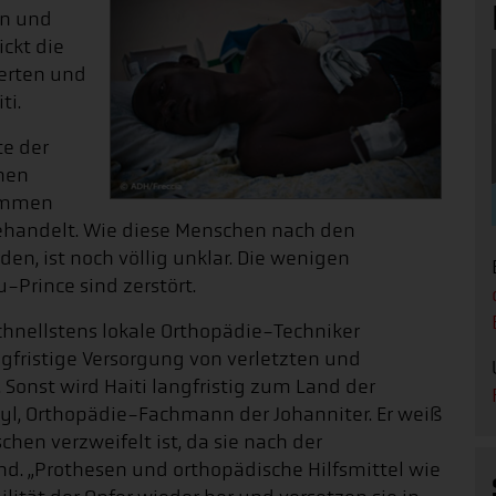
n und
ckt die
erten und
ti.
te der
onen
nommen
handelt. Wie diese Menschen nach den
den, ist noch völlig unklar. Die wenigen
-Prince sind zerstört.
chnellstens lokale Orthopädie-Techniker
gfristige Versorgung von verletzten und
 Sonst wird Haiti langfristig zum Land der
wyl, Orthopädie-Fachmann der Johanniter. Er weiß
chen verzweifelt ist, da sie nach der
sind. „Prothesen und orthopädische Hilfsmittel wie