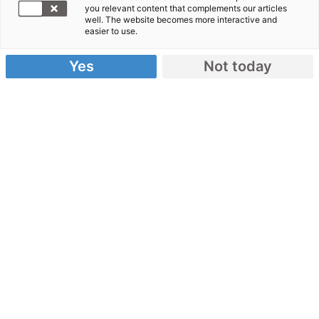
you relevant content that complements our articles
Selbsthilfe
well. The website becomes more interactive and
Janina
easier to use.
Niemietz
Yes
Not today
und Gregor Werth berichten von dramatischen
Situationen in den Krankenhäusern der
Hauptstadt Haitis. Immer mehr Verletzte warten
vor den Toren der Krankenstationen und Hospitäler.
Nur zu oft werden Extremitäten amputiert, weil
offene Brüche sich bereits entzündet haben und
die Medikamente zur Notversorgung fehlen.
Als erste Hilfsmaßnahme kooperiert Help mit dem
französischen Rettungsdienst. Dieser betreut die
Klinik in Teleco Pomoren, einem Stadtteil von Port-
au-Prince. Die Helfer tun, was sie können, aber der
Mangel an Ärzten und Medikamenten schränkt die
Arbeit sehr ein. „Diese europäische Kooperation
stellt die Funktionalität der Klinik sicher“, berichtet