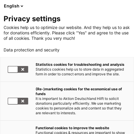
English
Privacy settings
Cookies help us to optimize our website. And they help us to ask
for donations efficiently. Please click "Yes" and agree to the use
of all cookies. Thank you very much!
Data protection and security
Erdbeben Haiti
Statistics cookies for troubleshooting and analysis
Statistics cookies help us to store data in aggregated
Help entsendet Ärzteteam
form in order to correct errors and improve the site.
18.01.2010
(Re-)marketing cookies for the economical use of
funds
It is important to Aktion Deutschland Hilft to solicit
Die beiden
donations particularly efficiently. We use marketing
cookies to personalize ads and content so that they
deutschen
are relevant to interests.
Nothelfer
von Help –
Functional cookies to improve the website
Hilfe zur
Functional cookies & resources are important to show