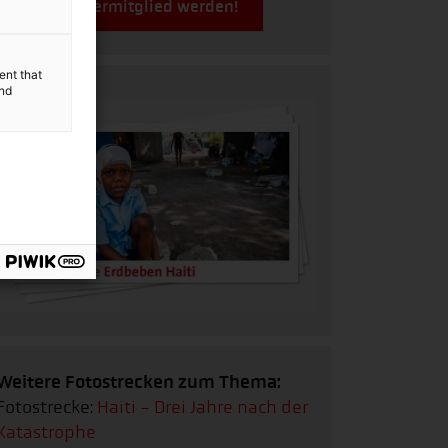
Jetzt Fördermitglied werden!
ent that
and
Weitere Fotostrecken zum Thema:
Fotostrecke:
Haiti - Drei Jahre nach der
Katastrophe