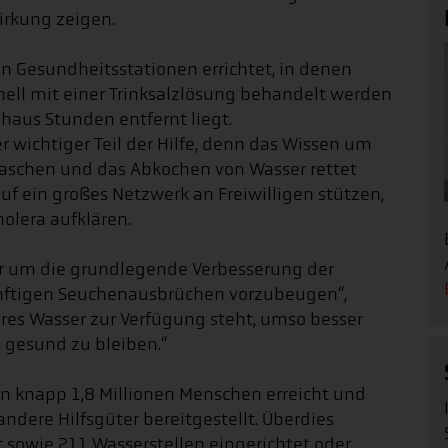
rkung zeigen.
en Gesundheitsstationen errichtet, in denen
l mit einer Trinksalzlösung behandelt werden
aus Stunden entfernt liegt.
wichtiger Teil der Hilfe, denn das Wissen um
aschen und das Abkochen von Wasser rettet
auf ein großes Netzwerk an Freiwilligen stützen,
olera aufklären.
hr um die grundlegende Verbesserung der
nftigen Seuchenausbrüchen vorzubeugen“,
eres Wasser zur Verfügung steht, umso besser
, gesund zu bleiben.“
n knapp 1,8 Millionen Menschen erreicht und
ere Hilfsgüter bereitgestellt. Überdies
 sowie 211 Wasserstellen eingerichtet oder