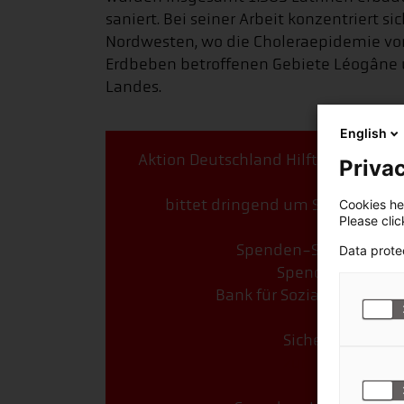
saniert. Bei seiner Arbeit konzentriert s
Nordwesten, wo die Choleraepidemie vor
Erdbeben betroffenen Gebiete Léogâne 
Landes.
English
Aktion Deutschland Hilft, das Bündni
Privac
bittet dringend um Spenden für 
Cookies hel
Please cli
Spenden-Stichwort: Er
Data prote
Spendenkonto: 1
Bank für Sozialwirtschaft
Sicher online sp
zum Spendenfo