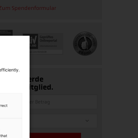
Zum Spendenformular
ficiently.
Ja, ich werde
Fördermitglied.
rrect
y
 that