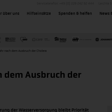
Servicetelefon: +49 (0) 228 242 92 444
Leichte 
r über uns
Hilfseinsätze
Spenden & helfen
News 
Jahr nach dem Ausbruch der Cholera
ch dem Ausbruch der
ung der Wasserversorgung bleibt Priorität