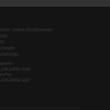
|
chutz
Cookie-Einstellungen
ssum
cht
e Fragen
empfehlen
telefon:
) 228 24292-444
elefon:
) 228 24292-222