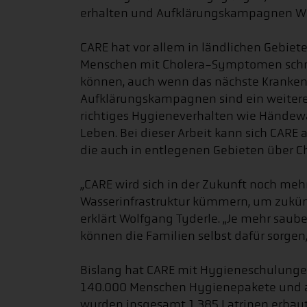
erhalten und Aufklärungskampagnen Wi
CARE hat vor allem in ländlichen Gebiet
Menschen mit Cholera-Symptomen schnel
können, auch wenn das nächste Krankenh
Aufklärungskampagnen sind ein weiterer 
richtiges Hygieneverhalten wie Händew
Leben. Bei dieser Arbeit kann sich CARE 
die auch in entlegenen Gebieten über Ch
„CARE wird sich in der Zukunft noch me
Wasserinfrastruktur kümmern, um zukü
erklärt Wolfgang Tyderle. „Je mehr saub
können die Familien selbst dafür sorgen
Bislang hat CARE mit Hygieneschulunge
140.000 Menschen Hygienepakete und and
wurden insgesamt 1.385 Latrinen erbaut