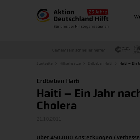
Wi
Gemeinsam schneller helfen
Startseite
Hilfseinsätze
Erdbeben Haiti
Haiti – Ein 
Erdbeben Haiti
Haiti – Ein Jahr na
Cholera
21.10.2011
Über 450.000 Ansteckungen / Verbesser