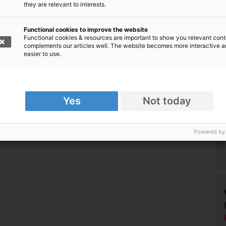
 55 10 20 30
they are relevant to interests.
mobil höher)
Functional cookies to improve the website
Functional cookies & resources are important to show you relevant cont
complements our articles well. The website becomes more interactive 
easier to use.
aiti - Spenden weiterhin benötigt
Yes
Not today
Powered by