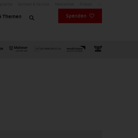
Sprache
Kontakt & Service
Mediathek
Presse
DE
Spenden
& Themen