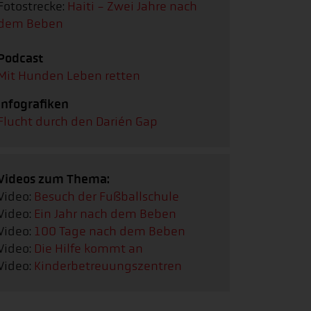
Fotostrecke:
Haiti - Zwei Jahre nach
dem Beben
Podcast
Mit Hunden Leben retten
Infografiken
Flucht durch den Darién Gap
Videos zum Thema:
Video:
Besuch der Fußballschule
Video:
Ein Jahr nach dem Beben
Video:
100 Tage nach dem Beben
Video:
Die Hilfe kommt an
Video:
Kinderbetreuungszentren