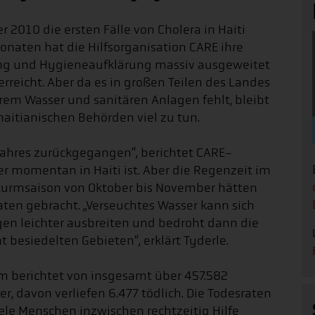
er 2010 die ersten Fälle von Cholera in Haiti
onaten hat die Hilfsorganisation CARE ihre
ung und Hygieneaufklärung massiv ausgeweitet
rreicht. Aber da es in großen Teilen des Landes
em Wasser und sanitären Anlagen fehlt, bleibt
aitianischen Behörden viel zu tun.
ahres zurückgegangen“, berichtet CARE-
er momentan in Haiti ist. Aber die Regenzeit im
lsturmsaison von Oktober bis November hätten
ten gebracht. „Verseuchtes Wasser kann sich
gen leichter ausbreiten und bedroht dann die
 besiedelten Gebieten“, erklärt Tyderle.
m berichtet von insgesamt über 457.582
 davon verliefen 6.477 tödlich. Die Todesraten
ele Menschen inzwischen rechtzeitig Hilfe