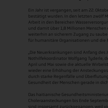
Ein Jahr ist vergangen, seit am 22. Oktob
bestätigt wurden. In den letzten zwölf M
Arbeit in den Bereichen Wasserversorg
und damit über 1,8 Millionen Menschen e
weiterhin an sicherem Zugang zu sauber
für humanitäre Organisationen und die h
„Die Neuerkrankungen sind Anfang des J
Nothilfekoordinator Wolfgang Tyderle, d
April und Mai sowie die aktuelle Wirbe
wieder eine Erhöhung der Ansteckungsra
durch starke Regenfälle und Überflutun
Gesundheit der Menschen gerade in dicht
Das haitianische Gesundheitsministeriu
Choleraansteckungen bis Ende September,
sind insgesamt zurückgegangen, weil vi