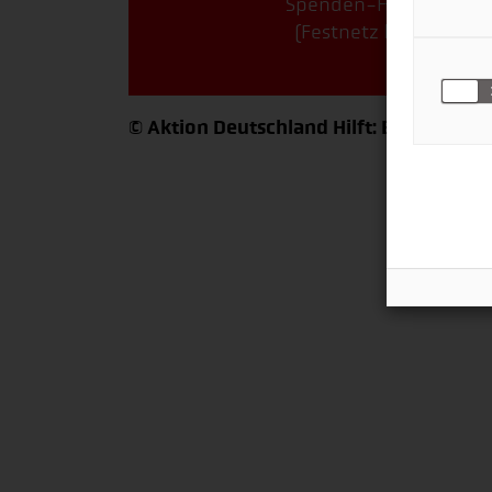
Spenden-Hotline: 0900
(Festnetz kostenfrei, 
© Aktion Deutschland Hilft: Erdbeben H