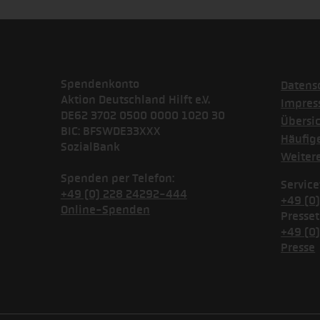
Spendenkonto
Datens
Aktion Deutschland Hilft e.V.
Impre
DE62 3702 0500 0000 1020 30
Übersi
BIC: BFSWDE33XXX
Häufig
SozialBank
Weiter
Spenden per Telefon:
Service
+49 (0) 228 24292-444
+49 (0
Online-Spenden
Presset
+49 (0
Presse