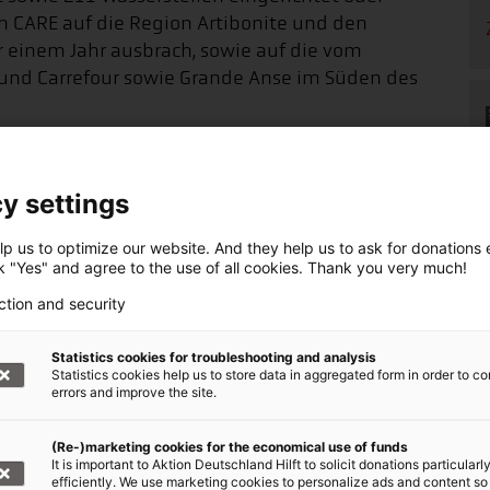
ich CARE auf die Region Artibonite und den
 einem Jahr ausbrach, sowie auf die vom
und Carrefour sowie Grande Anse im Süden des
s der Hilfsorganisationen,
y settings
die Menschen in Haiti:
p us to optimize our website. And they help us to ask for donations ef
ck "Yes" and agree to the use of all cookies. Thank you very much!
dbeben Haiti
ction and security
0 20 30
, BLZ 370 205 00
Statistics cookies for troubleshooting and analysis
Statistics cookies help us to store data in aggregated form in order to co
errors and improve the site.
enden:
rmular
(Re-)marketing cookies for the economical use of funds
It is important to Aktion Deutschland Hilft to solicit donations particularl
efficiently. We use marketing cookies to personalize ads and content so