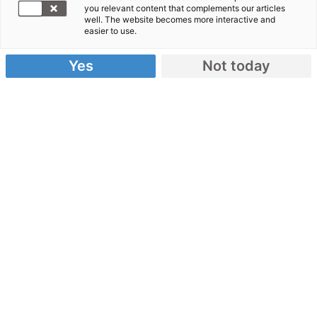
Mitarbeiter
you relevant content that complements our articles
in Haiti
well. The website becomes more interactive and
easier to use.
haben ihr
Zuhause
Yes
Not today
verloren“,sagt Wolfgang Tyderle, Nothilfe-
Koordinator von CARE Deutschland-Luxemburg.
Das zeigt, wie wichtig nach der Nothilfe
langfristiges Engagement der Hilfsorganisationen
in Haiti ist. Bündnispartner wie World Vision und
CARE erarbeiten dafür bereits jetzt Planungen.
Handicap International wird ab März Notprothesen
für die Menschen anfertigen, denen jetzt infolge
des Erdbebens Gliedmaßen amputiert werden
müssen.
Bislang hat action medeor insgesamt 18,5 Tonnen