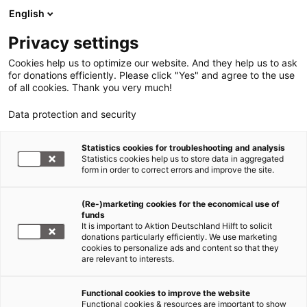
English
Privacy settings
Cookies help us to optimize our website. And they help us to ask
for donations efficiently. Please click "Yes" and agree to the use
of all cookies. Thank you very much!
Data protection and security
Erdbeben Haiti
Statistics cookies for troubleshooting and analysis
Statistics cookies help us to store data in aggregated
80 Prozent der Mitarbeiter von
form in order to correct errors and improve the site.
CARE haben ihr Zuhause
(Re-)marketing cookies for the economical use of
verloren
funds
It is important to Aktion Deutschland Hilft to solicit
22.01.2010
donations particularly efficiently. We use marketing
cookies to personalize ads and content so that they
are relevant to interests.
„80 Prozent
unserer
Functional cookies to improve the website
Functional cookies & resources are important to show