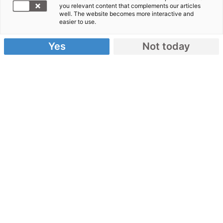
you relevant content that complements our articles
well. The website becomes more interactive and
easier to use.
Aktuelle Artikel von Aktion
Yes
Not today
Deutschland Hilft
15.05.2024
Nothilfe Nahost: Bewaffnete Konflikte
verschärfen humanitäre Lage dramatisch
|
Für die
Menschen in den Kriegsgebieten Gaza, Ukraine, Sudan
und DR Kongo fordert Aktion Deutschland Hilft dringend
Nahrung, medizinische Versorgung und Schutz.
03.04.2024
Nothilfe Nahost: "Das Leid der Menschen
ist nicht länger hinnehmbar"
|
Vor sechs Monaten ist der
Konflikt in Nahost eskaliert. Unsere
Bündnisorganisationen fordern den sicheren Zugang für
lebenswichtige Hilfslieferungen.
11.03.2024
Nothilfe Syrien: Die Not wächst, die
Spenden nehmen ab
|
13 Jahre nach Kriegsbeginn in
Syrien warnt Aktion Deutschland Hilft vor einer