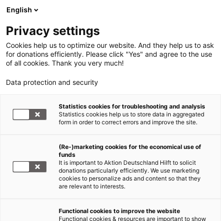
English
Privacy settings
Cookies help us to optimize our website. And they help us to ask
for donations efficiently. Please click "Yes" and agree to the use
of all cookies. Thank you very much!
Data protection and security
Tsunami Südasien
Statistics cookies for troubleshooting and analysis
Statistics cookies help us to store data in aggregated
Vier CARE-Angehörige in Fluten
form in order to correct errors and improve the site.
tödlich verunglückt
(Re-)marketing cookies for the economical use of
funds
29.12.2004
It is important to Aktion Deutschland Hilft to solicit
donations particularly efficiently. We use marketing
cookies to personalize ads and content so that they
Die Hilfsorganisation CARE trauert um vier
are relevant to interests.
Angehörige von Mitarbeitern aus Sri Lanka, die in
den Flutenwellen am vergangenen Sonntag
Functional cookies to improve the website
tödlich verunglückten. Zahlreiche weitere lokale
Functional cookies & resources are important to show