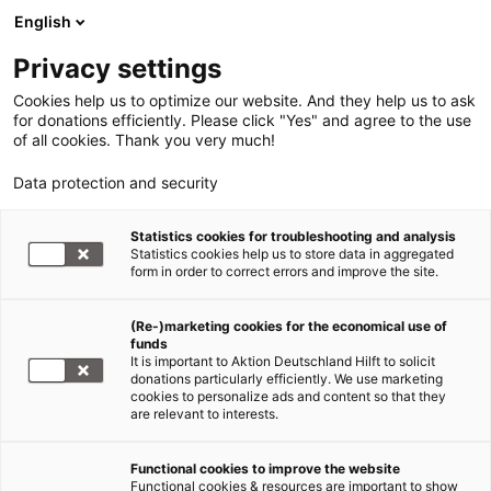
English
Privacy settings
Cookies help us to optimize our website. And they help us to ask
for donations efficiently. Please click "Yes" and agree to the use
of all cookies. Thank you very much!
Data protection and security
Tsunami Südasien
Statistics cookies for troubleshooting and analysis
Statistics cookies help us to store data in aggregated
Tsunami-Hilfe trotz
form in order to correct errors and improve the site.
Kampfhandlungen
(Re-)marketing cookies for the economical use of
funds
14.11.2006
It is important to Aktion Deutschland Hilft to solicit
donations particularly efficiently. We use marketing
cookies to personalize ads and content so that they
are relevant to interests.
Derzeit ist
die Lage im
Functional cookies to improve the website
Functional cookies & resources are important to show