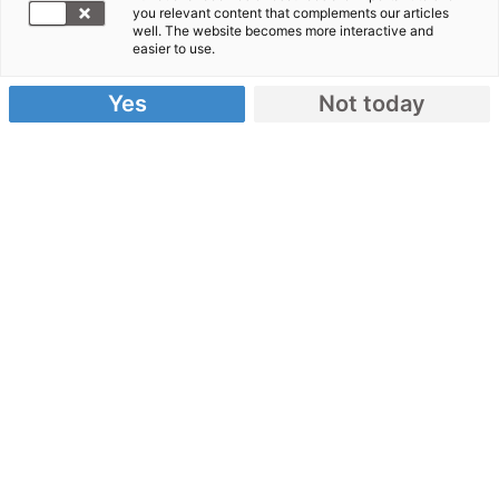
you relevant content that complements our articles
well. The website becomes more interactive and
easier to use.
Yes
Not today
Projektgebiet ruhig. Die Kampfhandlungen
erfolgen jüngsten Informationen zufolge auf der
Jaffna-Halbinsel im äußersten Norden Sri Lankas
und im Westen bei Trincomalee. Es gibt in
Mullaitivo Arbeitskräfte in ausreichender Zahl.
Auch Baumaterial ist vorhanden, um die
Fundamente aller Gebäude zu gießen und mit den
Hochbauarbeiten zu beginnen.
Unsere große Herausforderung besteht darin, die
Materialbeschaffung auch im neuen Jahr sicher zu