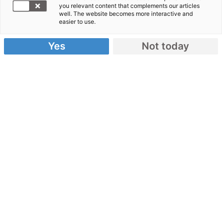
you relevant content that complements our articles
well. The website becomes more interactive and
easier to use.
Yes
Not today
Indische Fischergemeinde Chinnandi Kuppam
startet am 4. Februar 2006 den Betrieb von einem
Kindergarten, einer Fortbildungseinrichtung für
Frauen mit Kommuni- kationseinheit, einem
Computer-Fortbildungs- center und einem
Gemeinschaftszentrum.
Die Bewohner des direkt vom Tsunami betroffenen
Dorfes brauchten einen Ort, um Versammlungen,