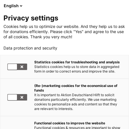
English
Privacy settings
Cookies help us to optimize our website. And they help us to ask
for donations efficiently. Please click "Yes" and agree to the use
of all cookies. Thank you very much!
Data protection and security
Tsunami Südasien
Statistics cookies for troubleshooting and analysis
Statistics cookies help us to store data in aggregated
Tsunami-Hilfe: Fischerdorf
form in order to correct errors and improve the site.
nimmt Betrieb der gespendeten
(Re-)marketing cookies for the economical use of
Einrichtungen auf
funds
It is important to Aktion Deutschland Hilft to solicit
02.02.2006
donations particularly efficiently. We use marketing
cookies to personalize ads and content so that they
are relevant to interests.
Die
Functional cookies to improve the website
Functional cookies & resources are important to show