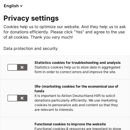
English
Privacy settings
Cookies help us to optimize our website. And they help us to ask
for donations efficiently. Please click "Yes" and agree to the use
of all cookies. Thank you very much!
Data protection and security
Tsunami Südasien
Statistics cookies for troubleshooting and analysis
Statistics cookies help us to store data in aggregated
Nach dem Tsunami die ersten 15
form in order to correct errors and improve the site.
Schulen in Indonesien fertig
(Re-)marketing cookies for the economical use of
gestellt
funds
It is important to Aktion Deutschland Hilft to solicit
17.10.2005
donations particularly efficiently. We use marketing
cookies to personalize ads and content so that they
are relevant to interests.
Die ersten 15 vom Tsunami zerstörten Schulen im
Bezirk Aceh sind von ADRA fertig gestellt und den
Functional cookies to improve the website
Functional cookies & resources are important to show