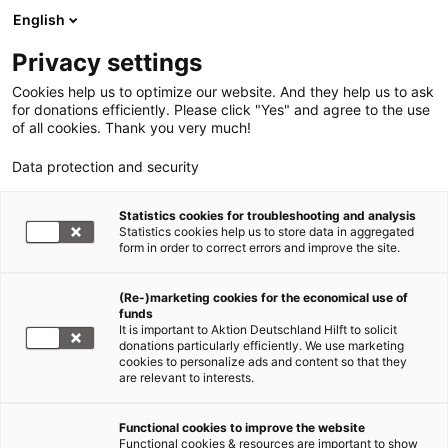
English
Privacy settings
Cookies help us to optimize our website. And they help us to ask
for donations efficiently. Please click "Yes" and agree to the use
of all cookies. Thank you very much!
Data protection and security
Tsunami Südasien
Statistics cookies for troubleshooting and analysis
Statistics cookies help us to store data in aggregated
Johanniter empfangen 43
form in order to correct errors and improve the site.
verletzte Urlauber aus Phuket
(Re-)marketing cookies for the economical use of
funds
02.01.2005
It is important to Aktion Deutschland Hilft to solicit
donations particularly efficiently. We use marketing
cookies to personalize ads and content so that they
Die Johanniter haben heute, 2. November 2005, ein
are relevant to interests.
Flugzeug mit 43 verletzten Urlaubern aus Phuket
am Flughafen Köln/Bonn empfangen. Es handelt
Functional cookies to improve the website
sich um deutsche Urlauber, einen Schweizer und
Functional cookies & resources are important to show