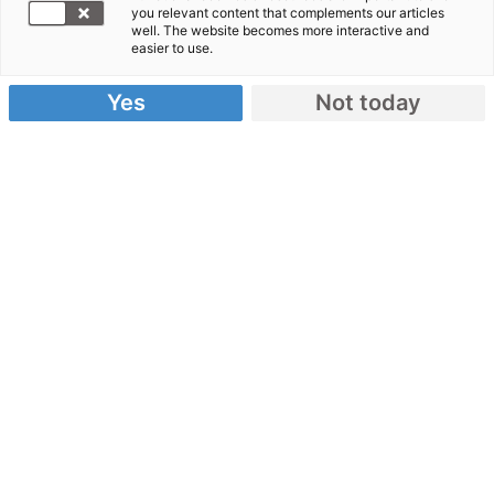
you relevant content that complements our articles
zwei Schweden.
well. The website becomes more interactive and
easier to use.
Die zurückgeflogenen Urlauber sind in einem
schlechten Zustand. Sie leiden unter gefährlichen
Yes
Not today
Infektionen, Schädel-Hirn-Traumata, unter den
Folgen eines Schaganfalls und anderen schweren
Verletzungen.
Im Einsatz befinden sich derzeit 120 Hilfskräfte,
darunter 9 Notärzte.
+++ Spendenaufruf +++
Aktion Deutschland Hilft, Bündnis der
Hilfsorganisationen,
bittet dringend um Spenden für die Nothilfe