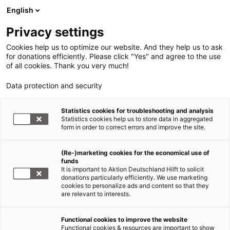
English
Privacy settings
Cookies help us to optimize our website. And they help us to ask
for donations efficiently. Please click "Yes" and agree to the use
of all cookies. Thank you very much!
Data protection and security
Tsunami Südasien
Statistics cookies for troubleshooting and analysis
Statistics cookies help us to store data in aggregated
Hoffnung für die Fischer in
form in order to correct errors and improve the site.
Chinnandi Kuppam!
(Re-)marketing cookies for the economical use of
funds
19.10.2005
It is important to Aktion Deutschland Hilft to solicit
donations particularly efficiently. We use marketing
cookies to personalize ads and content so that they
Seit Mitte
are relevant to interests.
September
entsteht in
Functional cookies to improve the website
dem vom
Functional cookies & resources are important to show