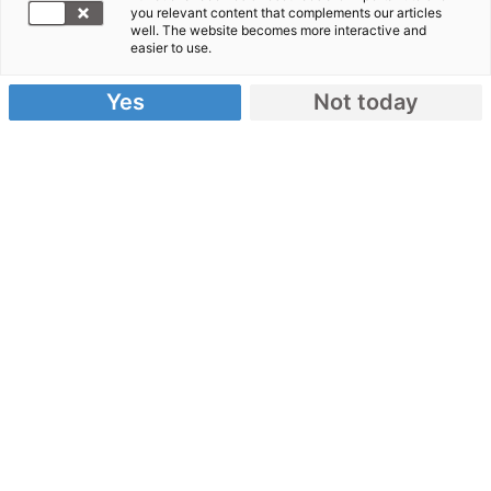
you relevant content that complements our articles
Tsunami
well. The website becomes more interactive and
easier to use.
verwüsteten
Dorf
Yes
Not today
Chinnandi
Kuppam
15km
südlich von Chennai ein Gemeindezentrum für die
Fischer und ihre Familien. Mit der Erteilung der
Bauerlaubnis und dem nun vollzogenen
Baubeginn ist Terra Tech mit der Rehabilitation
eines Modelldorfes für die Region einen großen
Schritt voran gekommen.
Mit der