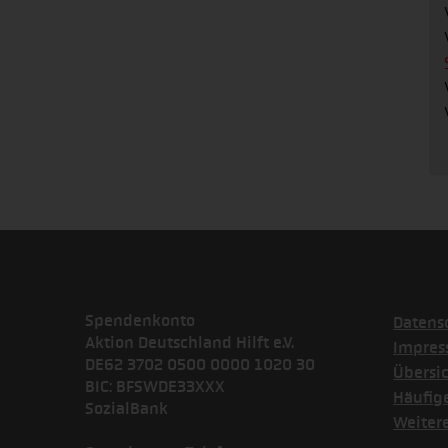
Spendenkonto
Datens
Aktion Deutschland Hilft e.V.
Impre
DE62 3702 0500 0000 1020 30
Übersi
BIC: BFSWDE33XXX
Häufig
SozialBank
Weiter