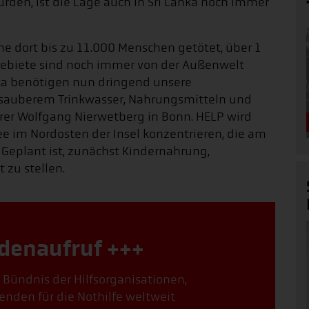
den, ist die Lage auch in Sri Lanka noch immer
e dort bis zu 11.000 Menschen getötet, über 1
 Gebiete sind noch immer von der Außenwelt
nka benötigen nun dringend unsere
 sauberem Trinkwasser, Nahrungsmitteln und
rer Wolfgang Nierwetberg in Bonn. HELP wird
ee im Nordosten der Insel konzentrieren, die am
. Geplant ist, zunächst Kindernahrung,
 zu stellen.
denaufruf +++
, Bündnis der Hilfsorganisationen,
enden für die Nothilfe weltweit