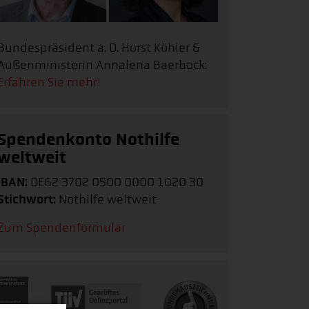
Bundespräsident a. D. Horst Köhler &
Außenministerin Annalena Baerbock:
Erfahren Sie mehr!
Spendenkonto Nothilfe
weltweit
IBAN:
DE62 3702 0500 0000 1020 30
Stichwort:
Nothilfe weltweit
Zum Spendenformular