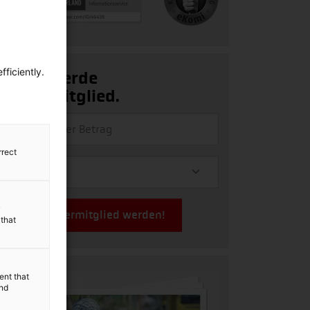
ficiently.
Ja, ich werde
Fördermitglied.
rrect
y
Jetzt Fördermitglied werden!
 that
ent that
and