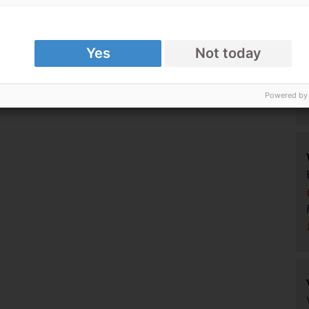
Yes
Not today
Powered by