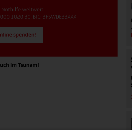
: Nothilfe weltweit
000 1020 30, BIC: BFSWDE33XXX
online spenden!
 auch im Tsunami