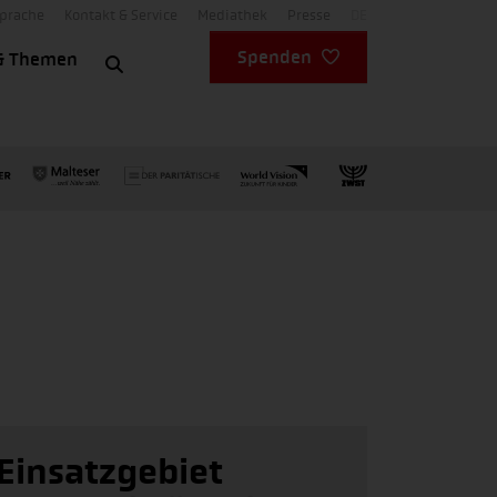
Sprache
Kontakt & Service
Mediathek
Presse
DE
Spenden
& Themen
Einsatzgebiet