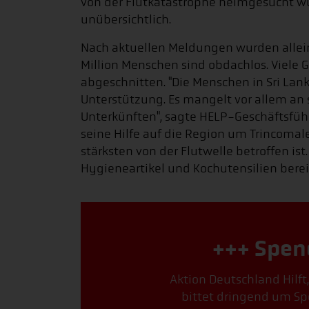
von der Flutkatastrophe heimgesucht wur
unübersichtlich.
Nach aktuellen Meldungen wurden allein
Million Menschen sind obdachlos. Viele
abgeschnitten. "Die Menschen in Sri La
Unterstützung. Es mangelt vor allem an
Unterkünften", sagte HELP-Geschäftsfüh
seine Hilfe auf die Region um Trincomal
stärksten von der Flutwelle betroffen ist
Hygieneartikel und Kochutensilien bereit
+++ Spen
Aktion Deutschland Hilft
bittet dringend um Sp