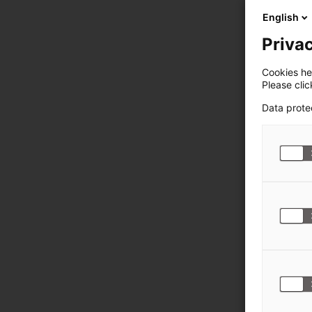
English
Privac
Cookies hel
Please cli
Data prote