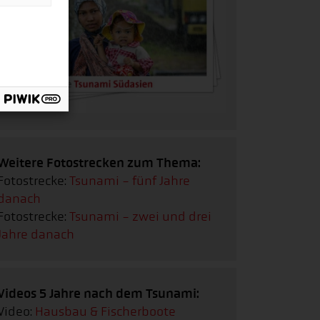
Weitere Fotostrecken zum Thema:
Fotostrecke:
Tsunami - fünf Jahre
danach
Fotostrecke:
Tsunami - zwei und drei
Jahre danach
Videos 5 Jahre nach dem Tsunami:
Video:
Hausbau & Fischerboote