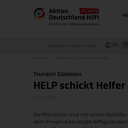
Wi
Gemeinsam schneller helfen
Startseite
Hilfseinsätze
Tsunami Südasien
Tsunami Südasien
HELP schickt Helfer
27.12.2004
Die Mitarbeiter sind mit einem Nothilfe
dem dringend benötigte Hilfsgüter besch