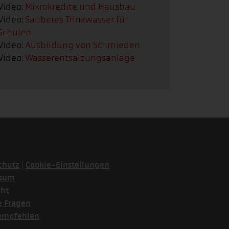
Video:
Mikrokredite und Hausbau
Video:
Sauberes Trinkwasser für
Schulen
Video:
Ausbildung von Schmieden
Video:
Wasserentsalzungsanlage
|
chutz
Cookie-Einstellungen
ssum
cht
e Fragen
empfehlen