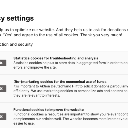
y settings
p us to optimize our website. And they help us to ask for donations ef
ck "Yes" and agree to the use of all cookies. Thank you very much!
ction and security
Statistics cookies for troubleshooting and analysis
Statistics cookies help us to store data in aggregated form in order to co
errors and improve the site.
(Re-)marketing cookies for the economical use of funds
It is important to Aktion Deutschland Hilft to solicit donations particularl
efficiently. We use marketing cookies to personalize ads and content so
they are relevant to interests.
Functional cookies to improve the website
Functional cookies & resources are important to show you relevant cont
complements our articles well. The website becomes more interactive 
easier to use.