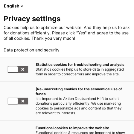
English
Privacy settings
Cookies help us to optimize our website. And they help us to ask
for donations efficiently. Please click "Yes" and agree to the use
of all cookies. Thank you very much!
Data protection and security
Tsunami Südasien
Statistics cookies for troubleshooting and analysis
Statistics cookies help us to store data in aggregated
HELP beginnt Projekte in
form in order to correct errors and improve the site.
Sumatra
(Re-)marketing cookies for the economical use of
funds
03.01.2005
It is important to Aktion Deutschland Hilft to solicit
donations particularly efficiently. We use marketing
cookies to personalize ads and content so that they
Der Geschäftsführer der Hilfsorganisation HELP –
are relevant to interests.
Hilfe zur Selbsthilfe , Wolfgang Nierwetberg, ist
gestern auf Sumatra eingetroffen und hat sofort
Functional cookies to improve the website
mit der Umsetzung erster Projekte begonnen. Aus
Functional cookies & resources are important to show