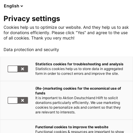
English
Privacy settings
Cookies help us to optimize our website. And they help us to ask
for donations efficiently. Please click "Yes" and agree to the use
of all cookies. Thank you very much!
Data protection and security
Tsunami Südasien
Statistics cookies for troubleshooting and analysis
Statistics cookies help us to store data in aggregated
arche noVa schließt erste
form in order to correct errors and improve the site.
Nothilfemaßnahmen ab
(Re-)marketing cookies for the economical use of
funds
13.01.2005
It is important to Aktion Deutschland Hilft to solicit
donations particularly efficiently. We use marketing
cookies to personalize ads and content so that they
Muttom ist ein Fischerdorf an der Südküste Indiens.
are relevant to interests.
Jeder fünfte der etwa 10.000 Einwohner ist durch
die Flutwelle des 26. Dezember existenziell
Functional cookies to improve the website
bedroht: 165 Häuser wurden teilweise zerstört, 250
Functional cookies & resources are important to show