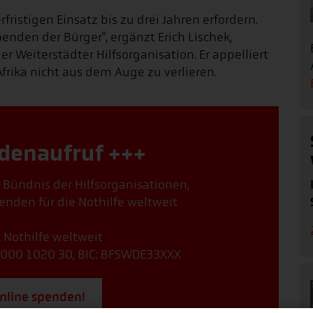
ristigen Einsatz bis zu drei Jahren erfordern.
penden der Bürger", ergänzt Erich Lischek,
 Weiterstädter Hilfsorganisation. Er appelliert
Afrika nicht aus dem Auge zu verlieren.
denaufruf +++
, Bündnis der Hilfsorganisationen,
enden für die Nothilfe weltweit
: Nothilfe weltweit
000 1020 30, BIC: BFSWDE33XXX
online spenden!