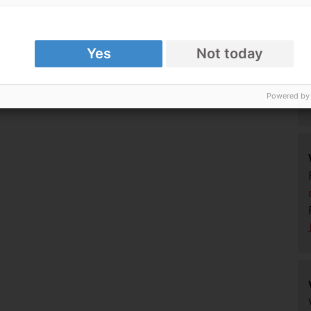
Yes
Not today
Powered by