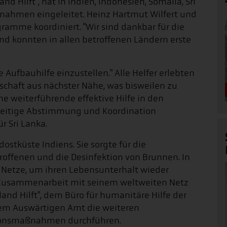
 Hilft", hat in Indien, Indonesien, Somalia, Sri
nahmen eingeleitet. Heinz Hartmut Wilfert und
ramme koordiniert. "Wir sind dankbar für die
nd konnten in allen betroffenen Ländern erste
ge Aufbauhilfe einzustellen." Alle Helfer erlebten
schaft aus nächster Nähe, was bisweilen zu
ne weiterführende effektive Hilfe in den
seitige Abstimmung und Koordination
ür Sri Lanka.
ostküste Indiens. Sie sorgte für die
offenen und die Desinfektion von Brunnen. In
n Netze, um ihren Lebensunterhalt wieder
n Zusammenarbeit mit seinem weltweiten Netz
nd Hilft", dem Büro für humanitäre Hilfe der
em Auswärtigen Amt die weiteren
ionsmaßnahmen durchführen.