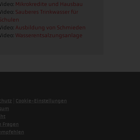
Video:
Mikrokredite und Hausbau
Video:
Sauberes Trinkwasser für
Schulen
Video:
Ausbildung von Schmieden
Video:
Wasserentsalzungsanlage
|
chutz
Cookie-Einstellungen
ssum
cht
e Fragen
empfehlen