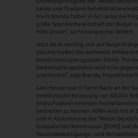
Gründungsmitglied der "Aktion Deutschland
Lanka und Thailand Rehabilitationsmaß
Frank Brenda haben in Sri Lanka die Prog
große Spendenbereitschaft der Bürger u
Hilfe leisten", so Pressesprecher Wilfert.
Jetzt sei es wichtig, sich auf längerfristi
gleichermaßen die weltweite Hilfsbereit
Koordinierungsengpässen führte. "Für ei
Katastrophengebieten wird eine gegen
unerlässlich", sagt Brenda, Projektleiter f
Gabi Heuser war in Tamil Nadu an der Süd
medizinische Betreuung von 60.000 Betr
Andra Pradesh erhielten Fischerfamilie
bestreiten zu können. ADRA wird mit i
und in Abstimmung der "Aktion Deutschla
Europäischen Kommission (ECHO) und d
Traumabewältigungs- und Rehabilitat