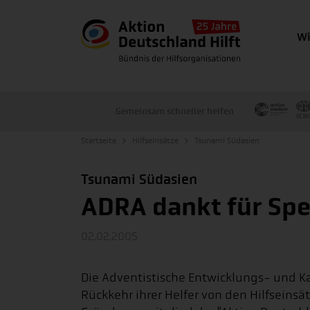
Wi
Gemeinsam schneller helfen
Startseite
Hilfseinsätze
Tsunami Südasien
Tsunami Südasien
ADRA dankt für Spe
02.02.2005
Die Adventistische Entwicklungs- und Kat
Rückkehr ihrer Helfer von den Hilfseinsä