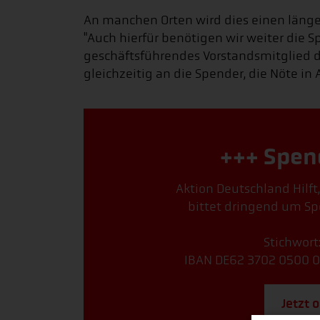
An manchen Orten wird dies einen längerf
"Auch hierfür benötigen wir weiter die S
geschäftsführendes Vorstandsmitglied der
gleichzeitig an die Spender, die Nöte in 
+++ Spen
Aktion Deutschland Hilft
bittet dringend um Sp
Stichwort
IBAN DE62 3702 0500 0
Jetzt 