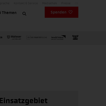
Sprache
Kontakt & Service
Mediathek
Presse
DE
Spenden
& Themen
Einsatzgebiet