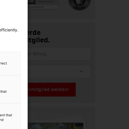
ficiently.
Ja, ich werde
Fördermitglied.
rrect
y
Jetzt Fördermitglied werden!
 that
ent that
and