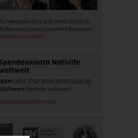
Bundespräsident a. D. Horst Köhler &
Außenministerin Annalena Baerbock:
Erfahren Sie mehr!
Spendenkonto Nothilfe
weltweit
IBAN:
DE62 3702 0500 0000 1020 30
Stichwort:
Nothilfe weltweit
Zum Spendenformular