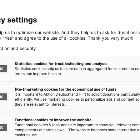
y settings
 auch im Tsunami
p us to optimize our website. And they help us to ask for donations ef
ck "Yes" and agree to the use of all cookies. Thank you very much!
ction and security
Statistics cookies for troubleshooting and analysis
Statistics cookies help us to store data in aggregated form in order to co
errors and improve the site.
(Re-)marketing cookies for the economical use of funds
It is important to Aktion Deutschland Hilft to solicit donations particularl
efficiently. We use marketing cookies to personalize ads and content so
they are relevant to interests.
Functional cookies to improve the website
Functional cookies & resources are important to show you relevant cont
complements our articles well. The website becomes more interactive 
easier to use.