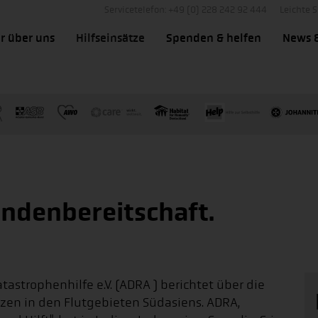
Servicetelefon: +49 (0) 228 242 92 444
Leichte 
r über uns
Hilfseinsätze
Spenden & helfen
News 
ndenbereitschaft.
astrophenhilfe e.V. (ADRA ) berichtet über die
tzen in den Flutgebieten Südasiens. ADRA,