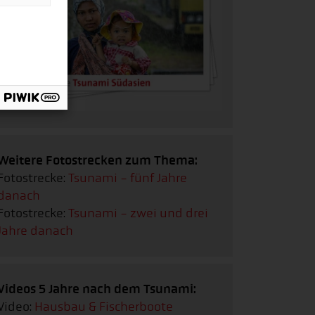
Weitere Fotostrecken zum Thema:
Fotostrecke:
Tsunami - fünf Jahre
danach
Fotostrecke:
Tsunami - zwei und drei
Jahre danach
Videos 5 Jahre nach dem Tsunami:
Video:
Hausbau & Fischerboote