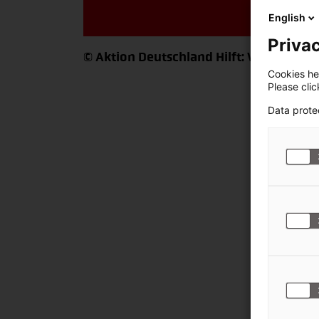
English
Privac
© Aktion Deutschland Hilft: Wir helfen
Cookies hel
Please cli
Data prote