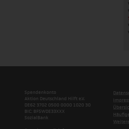
Spendenkonto
Datens
Aktion Deutschland Hilft e.V.
Impre
DE62 3702 0500 0000 1020 30
Übersi
BIC: BFSWDE33XXX
Häufig
SozialBank
Weiter