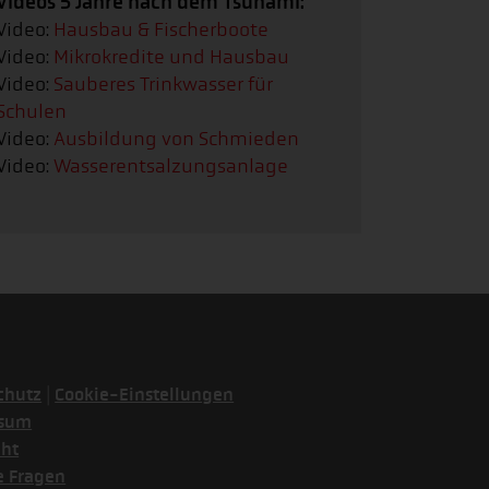
Videos 5 Jahre nach dem Tsunami:
Video:
Hausbau & Fischerboote
Video:
Mikrokredite und Hausbau
Video:
Sauberes Trinkwasser für
Schulen
Video:
Ausbildung von Schmieden
Video:
Wasserentsalzungsanlage
|
chutz
Cookie-Einstellungen
ssum
cht
e Fragen