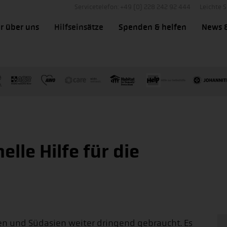
Servicetelefon: +49 (0) 228 242 92 444
Leichte 
r über uns
Hilfseinsätze
Spenden & helfen
News 
lle Hilfe für die
ien und Südasien weiter dringend gebraucht. Es