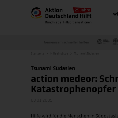
Wi
Gemeinsam schneller helfen
Startseite
Hilfseinsätze
Tsunami Südasien
Tsunami Südasien
action medeor: Schne
Katastrophenopfer
03.01.2005
Hilfe wird für die Menschen in Südostas