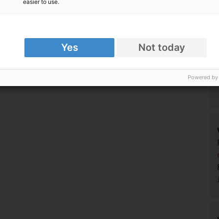
easier to use.
Yes
Not today
Powered by