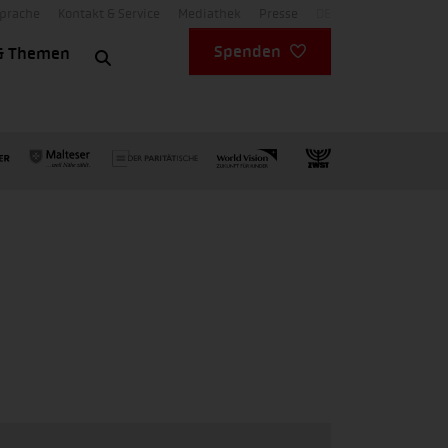
Sprache
Kontakt & Service
Mediathek
Presse
DE
Spenden
& Themen