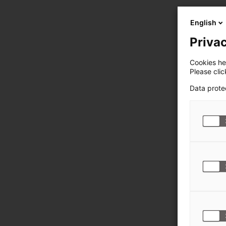
English
Privac
Cookies hel
Please cli
Data prote