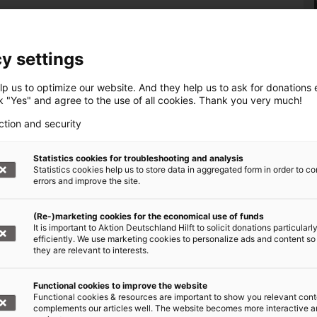
y settings
p us to optimize our website. And they help us to ask for donations ef
ck "Yes" and agree to the use of all cookies. Thank you very much!
ction and security
Statistics cookies for troubleshooting and analysis
Statistics cookies help us to store data in aggregated form in order to co
errors and improve the site.
(Re-)marketing cookies for the economical use of funds
It is important to Aktion Deutschland Hilft to solicit donations particularl
efficiently. We use marketing cookies to personalize ads and content so
they are relevant to interests.
Functional cookies to improve the website
Functional cookies & resources are important to show you relevant cont
complements our articles well. The website becomes more interactive 