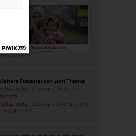
Weitere Fotostrecken zum Thema:
Fotostrecke:
Tsunami - fünf Jahre
danach
Fotostrecke:
Tsunami - zwei und drei
Jahre danach