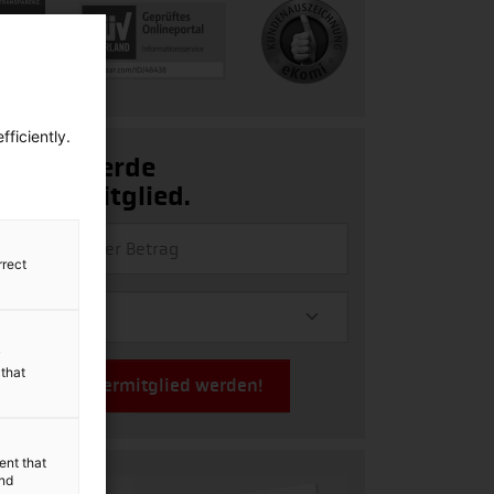
ficiently.
Ja, ich werde
Fördermitglied.
rrect
y
 that
Jetzt Fördermitglied werden!
ent that
and