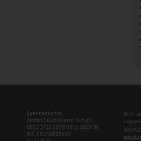
Spendenkonto
Datens
Aktion Deutschland Hilft e.V.
Impre
DE62 3702 0500 0000 1020 30
Übersi
BIC: BFSWDE33XXX
Häufig
SozialBank