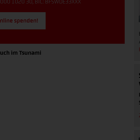
000 1020 30, BIC: BFSWDE33XXX
online spenden!
 auch im Tsunami