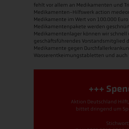
fehlt vor allem an Medikamenten und Tr
Medikamenten-Hilfswerk action medeor si
Medikamente im Wert von 100.000 Euro 
Medikamentenpakete werden geschnürt.
Medikamentenlager können wir schnell un
geschäftsführendes Vorstandsmitglied de
Medikamente gegen Durchfallerkrankunge
Wasserentkeimungstabletten und auch 
+++ Spen
Aktion Deutschland Hilft
bittet dringend um Sp
Stichwort