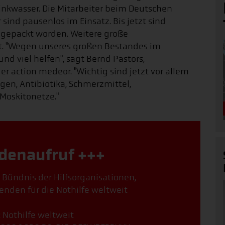
inkwasser. Die Mitarbeiter beim Deutschen
nd pausenlos im Einsatz. Bis jetzt sind
gepackt worden. Weitere große
 "Wegen unseres großen Bestandes im
d viel helfen", sagt Bernd Pastors,
r action medeor. "Wichtig sind jetzt vor allem
n, Antibiotika, Schmerzmittel,
Moskitonetze."
denaufruf +++
, Bündnis der Hilfsorganisationen,
enden für die Nothilfe weltweit
: Nothilfe weltweit