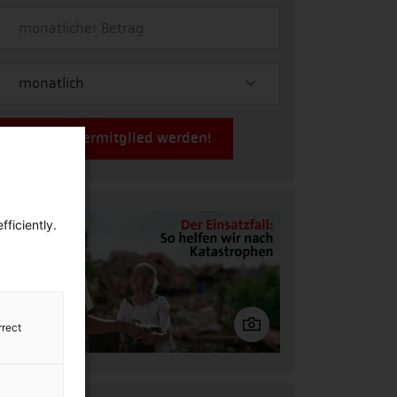
Jetzt Fördermitglied werden!
ficiently.
rrect