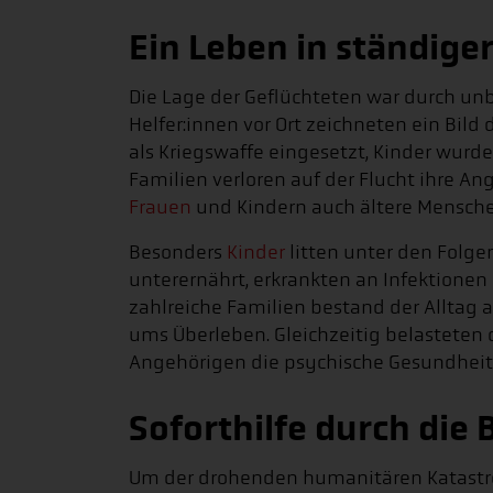
Ein Leben in ständige
Die Lage der Geflüchteten war durch unb
Helfer:innen vor Ort zeichneten ein Bil
als Kriegswaffe eingesetzt, Kinder wurd
Familien verloren auf der Flucht ihre 
Frauen
und Kindern auch ältere Mensche
Besonders
Kinder
litten unter den Folge
unterernährt, erkrankten an Infektionen
zahlreiche Familien bestand der Alltag
ums Überleben. Gleichzeitig belasteten 
Angehörigen die psychische Gesundheit v
Soforthilfe durch die
Um der drohenden humanitären Katastro