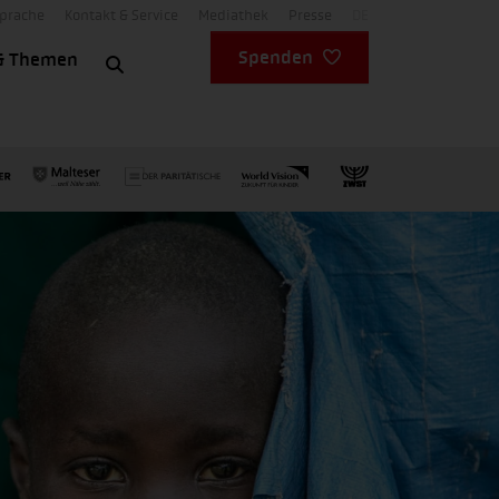
Sprache
Kontakt & Service
Mediathek
Presse
DE
Spenden
& Themen