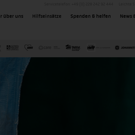
Servicetelefon: +49 (0) 228 242 92 444
Leichte 
r über uns
Hilfseinsätze
Spenden & helfen
News 