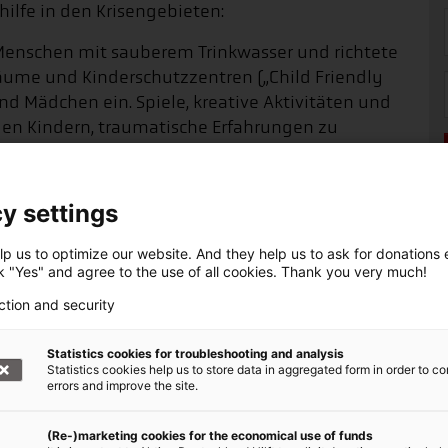
hilfe in den Krisengebieten:
Menschen mit sauberem Trinkwasser und richtete
ume und Kinderschutzzentren („Child Friendly
nd Mädchen ein. Spiele, kreative Aktivitäten und
n Kindern, traumatische Erfahrungen zu
ät zurückzugewinnen. Zudem wurden Hilfspakete
ln verteilt.
 sich auf die psychosoziale Betreuung von
y settings
lächige Lebensmittelverteilungen durch. Die
0 Binnenvertriebene im Ostkongo mit
p us to optimize our website. And they help us to ask for donations ef
ck "Yes" and agree to the use of all cookies. Thank you very much!
stellen in den Camps und baute in Goma ein
ction and security
hygienische Lage zu verbessern und Kranke zu
Statistics cookies for troubleshooting and analysis
Statistics cookies help us to store data in aggregated form in order to co
häuser, wie etwa in Kitchanga in der Provinz
errors and improve the site.
en und Nahrungsmitteln, um die medizinische
 aufrechtzuerhalten.
(Re-)marketing cookies for the economical use of funds