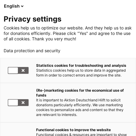
English
Privacy settings
Cookies help us to optimize our website. And they help us to ask
for donations efficiently. Please click "Yes" and agree to the use
of all cookies. Thank you very much!
Data protection and security
Erdbeben Haiti
Statistics cookies for troubleshooting and analysis
Statistics cookies help us to store data in aggregated
THW und Malteser gemeinsam
form in order to correct errors and improve the site.
im Einsatz in Haiti
(Re-)marketing cookies for the economical use of
funds
30.11.2010
It is important to Aktion Deutschland Hilft to solicit
donations particularly efficiently. We use marketing
cookies to personalize ads and content so that they
Abwassersysteme werden desinfiziert, Cholera-
are relevant to interests.
Infektionen schneller erkannt
Functional cookies to improve the website
Das Technische Hilfswerk (THW) und Malteser
Functional cookies & resources are important to show