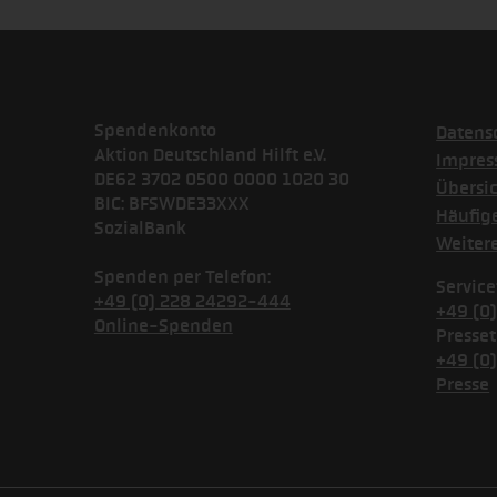
Spendenkonto
Datens
Aktion Deutschland Hilft e.V.
Impre
DE62 3702 0500 0000 1020 30
Übersi
BIC: BFSWDE33XXX
Häufig
SozialBank
Weiter
Spenden per Telefon:
Service
+49 (0) 228 24292-444
+49 (0
Online-Spenden
Presset
+49 (0
Presse