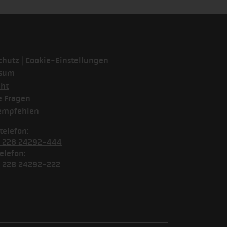
|
chutz
Cookie-Einstellungen
ssum
cht
e Fragen
empfehlen
telefon:
) 228 24292-444
elefon:
) 228 24292-222