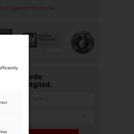
Zum Spendenformular
ficiently.
Ja, ich werde
Fördermitglied.
rrect
y
 that