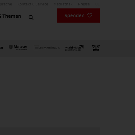
Sprache
Kontakt & Service
Mediathek
Presse
DE
Spenden
& Themen