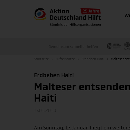
Wi
Gemeinsam schneller helfen
Startseite
Hilfseinsätze
Erdbeben Haiti
Malteser en
Erdbeben Haiti
Malteser entsenden
Haiti
17.01.2010
Am Sonntag, 17. Januar, fliegt ein weite