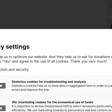
y settings
p us to optimize our website. And they help us to ask for donations ef
ck "Yes" and agree to the use of all cookies. Thank you very much!
ction and security
Statistics cookies for troubleshooting and analysis
Statistics cookies help us to store data in aggregated form in order to co
errors and improve the site.
(Re-)marketing cookies for the economical use of funds
It is important to Aktion Deutschland Hilft to solicit donations particularl
efficiently. We use marketing cookies to personalize ads and content so