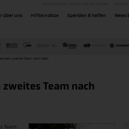
Servicetelefon: +49 (0) 228 242 92 444
Leichte 
r über uns
Hilfseinsätze
Spenden & helfen
News 
tsenden zweites Team nach Haiti
 zweites Team nach
res Team