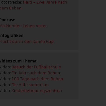
Fotostrecke:
Haiti - Zwei Jahre nach
dem Beben
Podcast
Mit Hunden Leben retten
Infografiken
Flucht durch den Darién Gap
Videos zum Thema:
Video:
Besuch der Fußballschule
Video:
Ein Jahr nach dem Beben
Video:
100 Tage nach dem Beben
Video:
Die Hilfe kommt an
Video:
Kinderbetreuungszentren