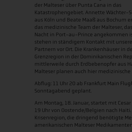
der Malteser über Punta Cana in das
Katastrophengebiet. Annette Wächter-S
aus Köln und Beate Maaß aus Bochum e
das medizinische Team der Malteser, das
Nacht in Port-au-Prince angekommen ist
stehen in ständigem Kontakt mit unser
Partnern vor Ort. Die Krankenhäuser in d
Grenzregion in der Dominikanischen Rep
mittlerweile durch Erdbebenopfer aus Hai
Malteser planen auch hier medizinische
Abflug: 11 Uhr 20 ab Frankfurt Main Flug
Sonntagabend geplant.
Am Montag, 18. Januar, startet mit Cesar
19 Uhr von Oostende/Belgien nach Haiti. 
Krisenregion, die dringend benötigte Me
amerikanischen Malteser Medikamentenli