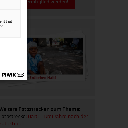
Jetzt Fördermitglied werden!
ent that
and
Weitere Fotostrecken zum Thema:
Fotostrecke:
Haiti - Drei Jahre nach der
Katastrophe