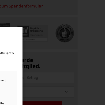
Zum Spendenformular
ficiently.
Ja, ich werde
Fördermitglied.
rrect
y
 that