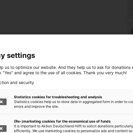
y settings
p us to optimize our website. And they help us to ask for donations ef
ck "Yes" and agree to the use of all cookies. Thank you very much!
ction and security
Statistics cookies for troubleshooting and analysis
Statistics cookies help us to store data in aggregated form in order to co
errors and improve the site.
(Re-)marketing cookies for the economical use of funds
It is important to Aktion Deutschland Hilft to solicit donations particularl
efficiently. We use marketing cookies to personalize ads and content so