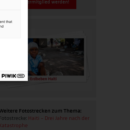
Jetzt Fördermitglied werden!
ent that
and
Weitere Fotostrecken zum Thema:
Fotostrecke:
Haiti - Drei Jahre nach der
Katastrophe