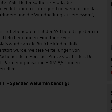
tet ASB-Helfer Karlheinz Pfaff. „Die
 Verletzungen ist dringend notwendig, um das
erringern und die Wundheilung zu verbessern“,
 Erdbebenopfern hat der ASB bereits gestern in
mitteln begonnnen. Eine Tonne von
ais wurde an die örtliche Kinderklinik
erstört wurde. Weitere Verteilungen von
Wochenende in Port-au-Prince stattfinden. Der
DH-Partnerorganisation ADRA 8,5 Tonnen
rteilen.
aiti - Spenden weiterhin benötigt