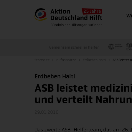
Wi
Gemeinsam schneller helfen
Startseite
Hilfseinsätze
Erdbeben Haiti
ASB leistet
Erdbeben Haiti
ASB leistet medizi
und verteilt Nahru
29.01.2010
Das zweite ASB-Helferteam, das am 26. 