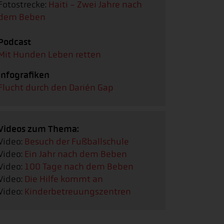
Fotostrecke:
Haiti - Zwei Jahre nach
dem Beben
Podcast
Mit Hunden Leben retten
Infografiken
Flucht durch den Darién Gap
Videos zum Thema:
Video:
Besuch der Fußballschule
Video:
Ein Jahr nach dem Beben
Video:
100 Tage nach dem Beben
Video:
Die Hilfe kommt an
Video:
Kinderbetreuungszentren