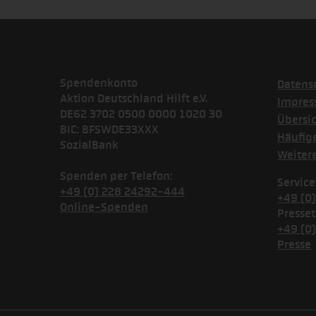
Spendenkonto
Datens
Aktion Deutschland Hilft e.V.
Impre
DE62 3702 0500 0000 1020 30
Übersi
BIC: BFSWDE33XXX
Häufig
SozialBank
Weiter
Spenden per Telefon:
Service
+49 (0) 228 24292-444
+49 (0
Online-Spenden
Presset
+49 (0
Presse