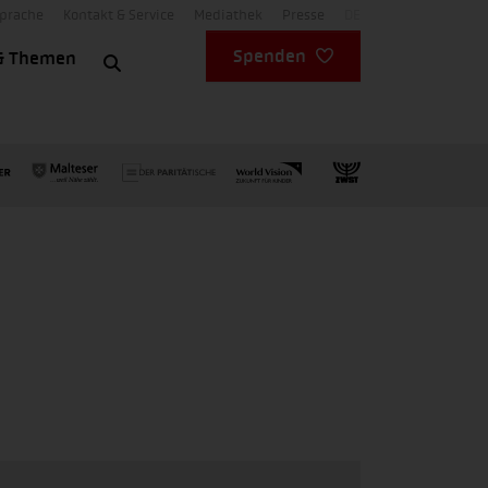
Sprache
Kontakt & Service
Mediathek
Presse
DE
Spenden
& Themen