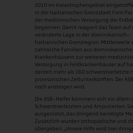
2010 im Katastrophengebiet eingetroffen
in der haitianischen Grenzstadt Font Par
der medizinischen Versorgung der Erdb
begonnen. Damit reagiert das Team auf 
veränderte Lage in der dominikanisch-
haitianischen Grenzregion. Mittlerweile
zahlreiche Familien aus dominikanisch
Krankenhäusern zur weiteren medizinis
Versorgung in Feldkrankenhäuser auf hait
derzeit mehr als 160 schwerstverletzte 
provisorischen Zeltunterkünften. Der ASB
noch ansteigen wird.
Die ASB-Helfer kümmern sich vor allem
Schwerstverletzten und Amputierten. Si
ausgerüstet, das dringend benötigte M
Zusätzlich wurden orthopädische und ch
übergeben. „Unsere Hilfe wird hier dring