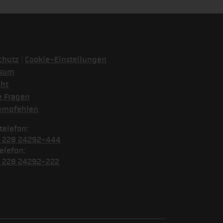
|
chutz
Cookie-Einstellungen
ssum
cht
e Fragen
empfehlen
telefon:
) 228 24292-444
elefon:
) 228 24292-222