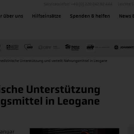
Servicetelefon: +49 (0) 228 242 92 444
Leichte 
r über uns
Hilfseinsätze
Spenden & helfen
News 
 medizinische Unterstützung und verteilt Nahrungsmittel in Leogane
nische Unterstützung
ngsmittel in Leogane
Januar