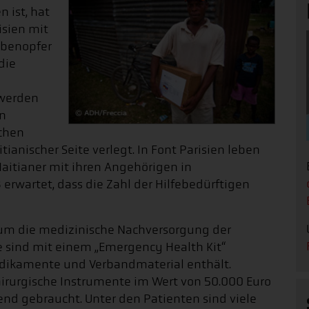
 ist, hat
isien mit
ebenopfer
die
 werden
en
chen
ianischer Seite verlegt. In Font Parisien leben
Haitianer mit ihren Angehörigen in
 erwartet, dass die Zahl der Hilfebedürftigen
 um die medizinische Nachversorgung der
e sind mit einem „Emergency Health Kit“
edikamente und Verbandmaterial enthält.
irurgische Instrumente im Wert von 50.000 Euro
end gebraucht. Unter den Patienten sind viele