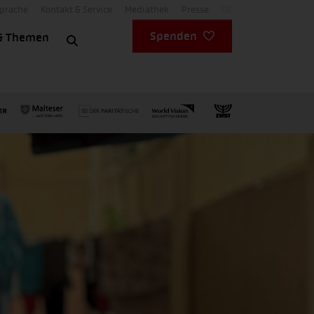
Sprache
Kontakt & Service
Mediathek
Presse
DE
Spenden
& Themen