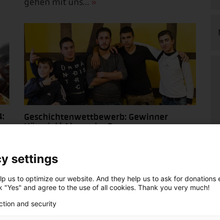
gehen mit uns…
:
Geschichtenwettbewerb: Gewinner
Hörspiel | Alexander Busse
„Bei diesem Hörspiel hat uns besonders
y settings
gut die kreative Umsetzung des Themas
Freundschaft gefallen,“ meint Gabriele
p us to optimize our website. And they help us to ask for donations ef
Kotulla, Jury-Mitglied und Leiterin der
ck "Yes" and agree to the use of all cookies. Thank you very much!
Group Corporate Responsibility der…
ction and security