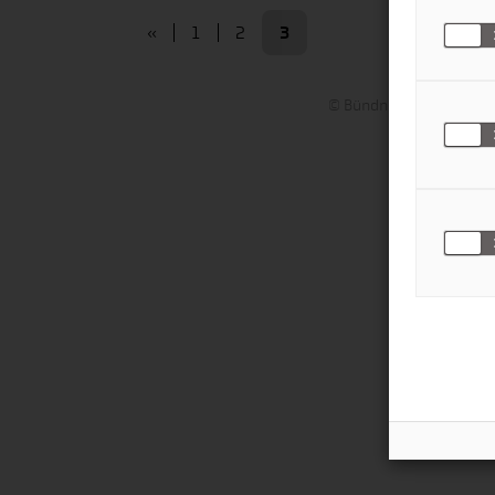
«
1
2
3
© Bündnis deutscher Hil