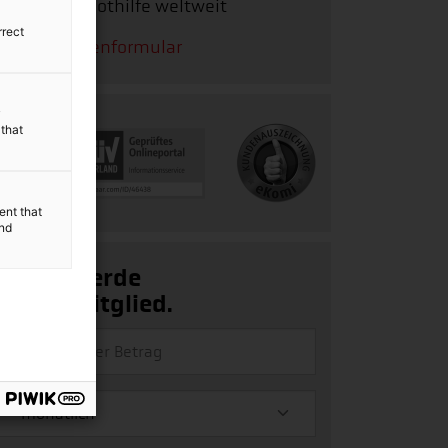
Stichwort:
Nothilfe weltweit
rrect
Zum Spendenformular
y
 that
ent that
and
Ja, ich werde
Fördermitglied.