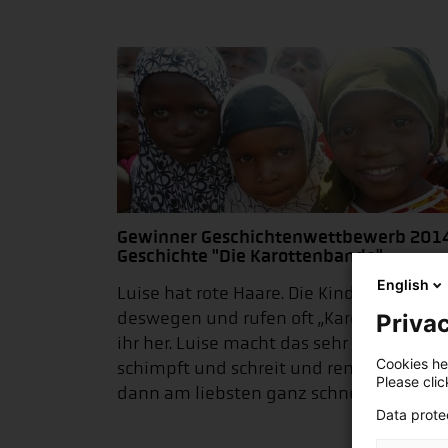
Gewinner Geschichtenwettbewerb 2014
Geschichte "Die Karottenbande"
English
Luise hat rote Haare. Die Kinder lachen
deswegen und rufen oft „Karotte“ hinter
Privac
ihr her. Luise macht das sehr wütend. Sie
Cookies hel
schimpft und schreit und rennt und will
Please cli
dann am liebsten ganz schnell vom…
Data prote