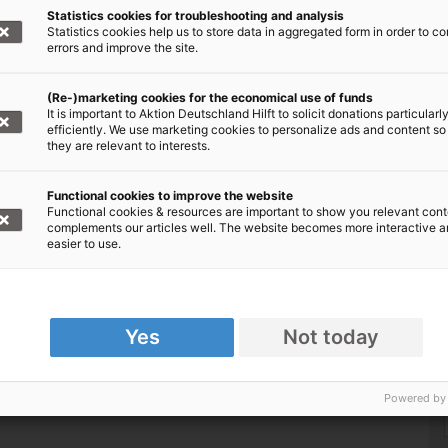
Statistics cookies for troubleshooting and analysis
Statistics cookies help us to store data in aggregated form in order to co
errors and improve the site.
fsorganisationen: Spenden & helfen
(Re-)marketing cookies for the economical use of funds
It is important to Aktion Deutschland Hilft to solicit donations particularl
efficiently. We use marketing cookies to personalize ads and content so
they are relevant to interests.
Functional cookies to improve the website
Functional cookies & resources are important to show you relevant cont
complements our articles well. The website becomes more interactive 
easier to use.
Yes
Not today
Powered by