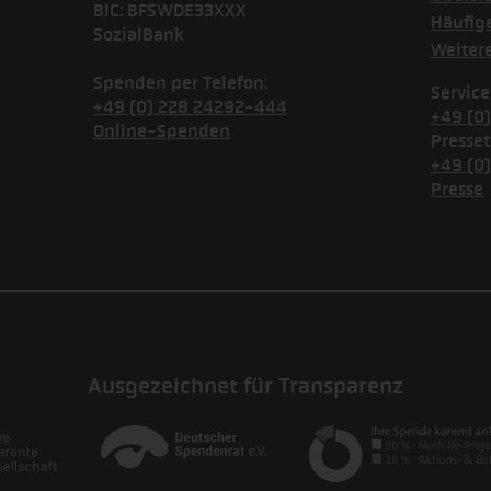
BIC: BFSWDE33XXX
Häufig
SozialBank
Weiter
Spenden per Telefon:
Service
+49 (0) 228 24292-444
+49 (0
Online-Spenden
Presset
+49 (0
Presse
Ausgezeichnet für Transparenz