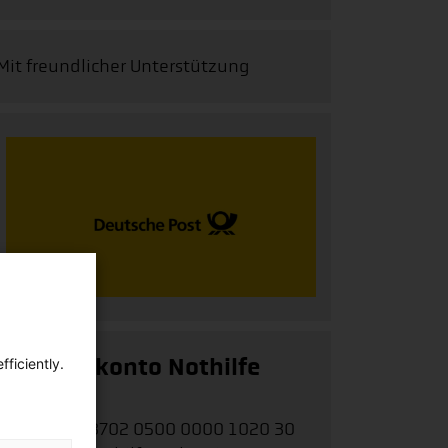
Mit freundlicher Unterstützung
Spendenkonto Nothilfe
ficiently.
weltweit
IBAN:
DE62 3702 0500 0000 1020 30