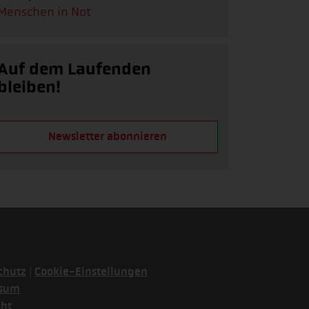
Menschen in Not
Auf dem Laufenden
bleiben!
Newsletter abonnieren
|
chutz
Cookie-Einstellungen
ssum
cht