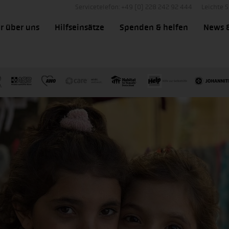
Servicetelefon: +49 (0) 228 242 92 444
Leichte 
r über uns
Hilfseinsätze
Spenden & helfen
News 