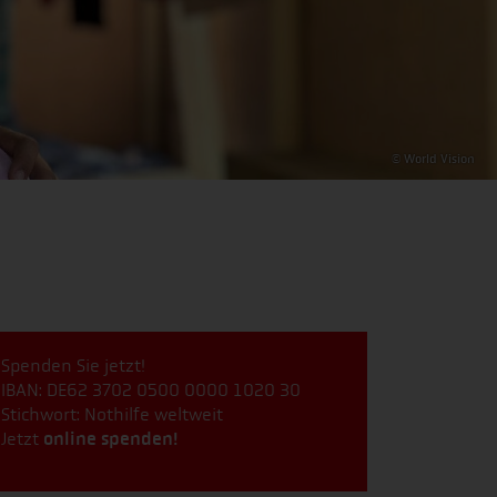
© World Vision
Spenden Sie jetzt!
IBAN: DE62 3702 0500 0000 1020 30
Stichwort: Nothilfe weltweit
Jetzt
online spenden!