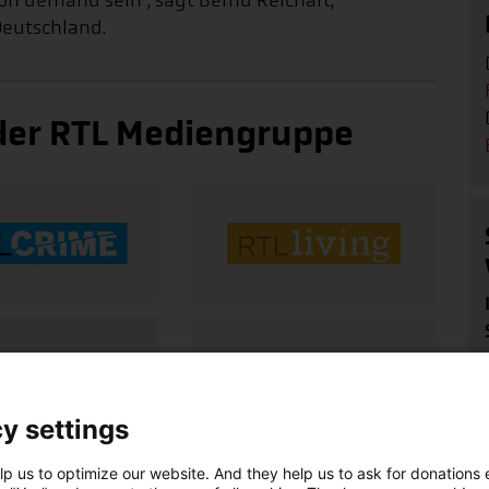
 on demand sein", sagt Bernd Reichart,
Deutschland.
 der RTL Mediengruppe
y settings
p us to optimize our website. And they help us to ask for donations ef