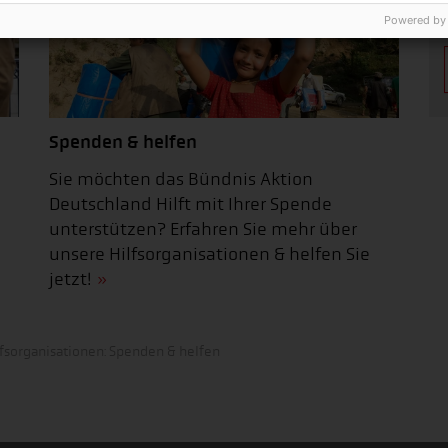
Powered by
Spenden & helfen
Sie möchten das Bündnis Aktion
Deutschland Hilft mit Ihrer Spende
unterstützen? Erfahren Sie mehr über
unsere Hilfsorganisationen & helfen Sie
jetzt!
fsorganisationen: Spenden & helfen