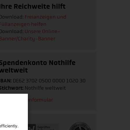
Ihre Reichweite hilft
Download:
Freianzeigen und
Füllanzeigen helfen
Download:
Unsere Online-
Banner/Charity-Banner
Spendenkonto Nothilfe
weltweit
IBAN:
DE62 3702 0500 0000 1020 30
Stichwort:
Nothilfe weltweit
Zum Spendenformular
ficiently.