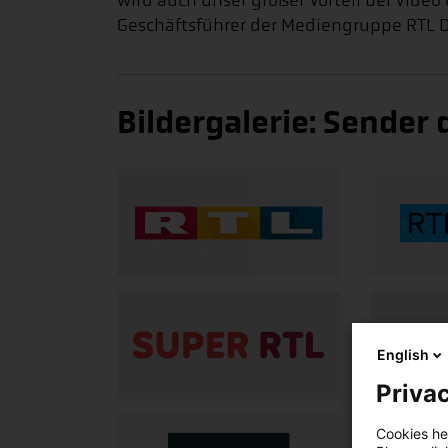
wird auch unser großer Vorteil bei Video
Geschäftsführer der Mediengruppe RTL 
Bildergalerie: Sender
English
Privac
Cookies hel