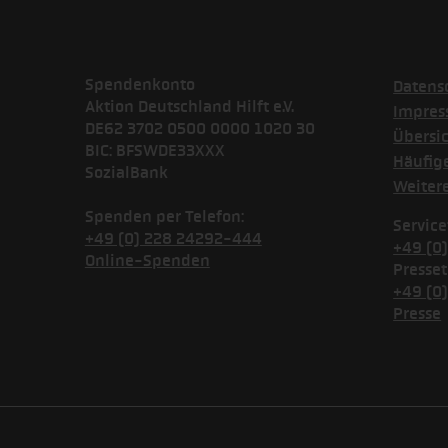
Spendenkonto
Datens
Aktion Deutschland Hilft e.V.
Impre
DE62 3702 0500 0000 1020 30
Übersi
BIC: BFSWDE33XXX
Häufig
SozialBank
Weiter
Spenden per Telefon:
Service
+49 (0) 228 24292-444
+49 (0
Online-Spenden
Presset
+49 (0
Presse