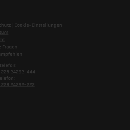
|
chutz
Cookie-Einstellungen
ssum
cht
e Fragen
empfehlen
telefon:
) 228 24292-444
elefon:
) 228 24292-222