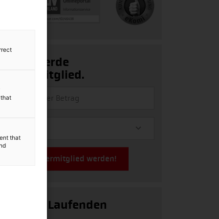
rrect
Ja, ich werde
Fördermitglied.
y
 that
ent that
and
Jetzt Fördermitglied werden!
Auf dem Laufenden
bleiben!