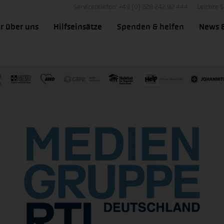
Servicetelefon: +49 (0) 228 242 92 444
Leichte 
r über uns
Hilfseinsätze
Spenden & helfen
News 