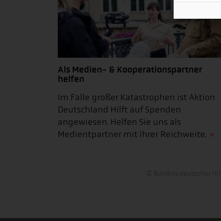
Als Medien- & Kooperationspartner
helfen
Im Falle großer Katastrophen ist Aktion
Deutschland Hilft auf Spenden
angewiesen. Helfen Sie uns als
Medientpartner mit Ihrer Reichweite.
© Bündnis deutscher Hil