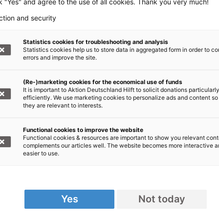
ck "Yes" and agree to the use of all cookies. Thank you very much!
ction and security
Statistics cookies for troubleshooting and analysis
Statistics cookies help us to store data in aggregated form in order to co
errors and improve the site.
(Re-)marketing cookies for the economical use of funds
It is important to Aktion Deutschland Hilft to solicit donations particularl
ngruppe RTL freuen wir uns sehr. Die
efficiently. We use marketing cookies to personalize ads and content so
they are relevant to interests.
 - darauf hat das Unternehmen immer einen
r Hilfsorganisationen ist eine große Reichweite
Functional cookies to improve the website
 nur so erreichen wir Spenderinnen und Spender,
Functional cookies & resources are important to show you relevant cont
complements our articles well. The website becomes more interactive 
 in Not möglich machen."
easier to use.
nline
Yes
Not today