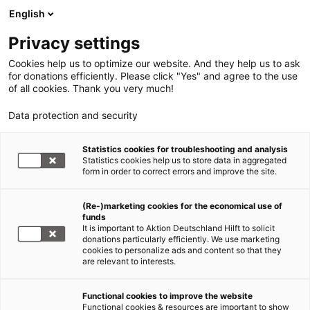
English
Privacy settings
Cookies help us to optimize our website. And they help us to ask
for donations efficiently. Please click "Yes" and agree to the use
of all cookies. Thank you very much!
Data protection and security
Zyklon Birma / Myanmar
Statistics cookies for troubleshooting and analysis
Statistics cookies help us to store data in aggregated
Roßbach: „Die Hilfe kommt an“
form in order to correct errors and improve the site.
15.05.2008
(Re-)marketing cookies for the economical use of
funds
It is important to Aktion Deutschland Hilft to solicit
Moritz Wohlrab, Medienkoordinator von Aktion
donations particularly efficiently. We use marketing
cookies to personalize ads and content so that they
Deutschland Hilft, der am Vortag aus Rangun
are relevant to interests.
zurückgekehrt ist, erklärte heute vor der
Bundespresskonferenz in Berlin: „Myanmar
Functional cookies to improve the website
befindet sich in einer Phase zwischen dem
Functional cookies & resources are important to show