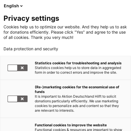
English
Privacy settings
Cookies help us to optimize our website. And they help us to ask
for donations efficiently. Please click "Yes" and agree to the use
of all cookies. Thank you very much!
Data protection and security
Zyklon Birma / Myanmar
Statistics cookies for troubleshooting and analysis
Statistics cookies help us to store data in aggregated
Gemeinsam schneller helfen!
form in order to correct errors and improve the site.
12.05.2008
(Re-)marketing cookies for the economical use of
funds
It is important to Aktion Deutschland Hilft to solicit
Aktion Deutschland Hilft - das Bündnis der
donations particularly efficiently. We use marketing
cookies to personalize ads and content so that they
Hilfsorganisationen beweist einmal mehr, dass
are relevant to interests.
deutsche Hilfsorganisationen gemeinsam
schneller helfen können: So packt action medeor
Functional cookies to improve the website
rund um die Uhr medizinische Notfall-Kits und
Functional cookies & resources are important to show