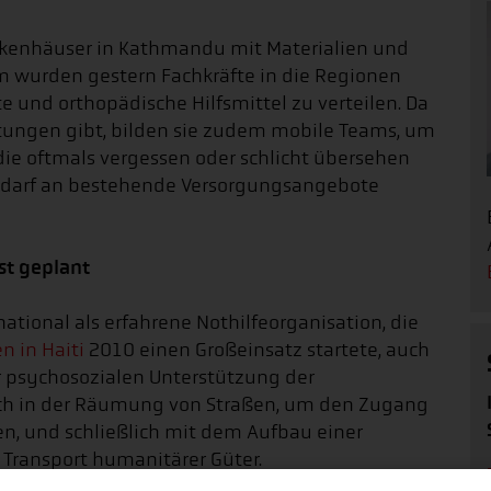
nkenhäuser in Kathmandu mit Materialien und
em wurden gestern Fachkräfte in die Regionen
 und orthopädische Hilfsmittel zu verteilen. Da
tungen gibt, bilden sie zudem mobile Teams, um
ie oftmals vergessen oder schlicht übersehen
Bedarf an bestehende Versorgungsangebote
st geplant
ational als erfahrene Nothilfeorganisation, die
n in Haiti
2010 einen Großeinsatz startete, auch
r psychosozialen Unterstützung der
uch in der Räumung von Straßen, um den Zugang
n, und schließlich mit dem Aufbau einer
 Transport humanitärer Güter.