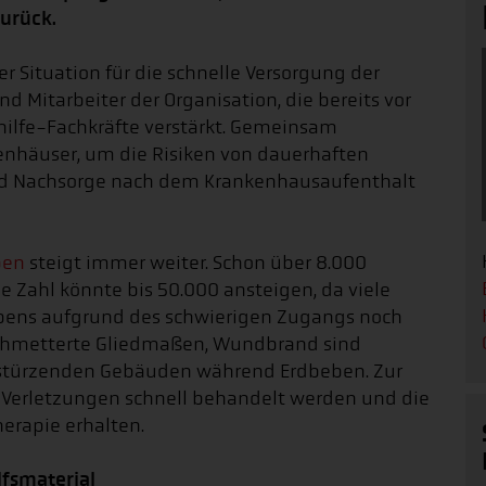
urück.
ser Situation für die schnelle Versorgung der
nd Mitarbeiter der Organisation, die bereits vor
thilfe-Fachkräfte verstärkt. Gemeinsam
kenhäuser, um die Risiken von dauerhaften
nd Nachsorge nach dem Krankenhausaufenthalt
ben
steigt immer weiter. Schon über 8.000
ie Zahl könnte bis 50.000 ansteigen, da viele
bens aufgrund des schwierigen Zugangs noch
rschmetterte Gliedmaßen, Wundbrand sind
instürzenden Gebäuden während Erdbeben. Zur
Verletzungen schnell behandelt werden und die
erapie erhalten.
lfsmaterial