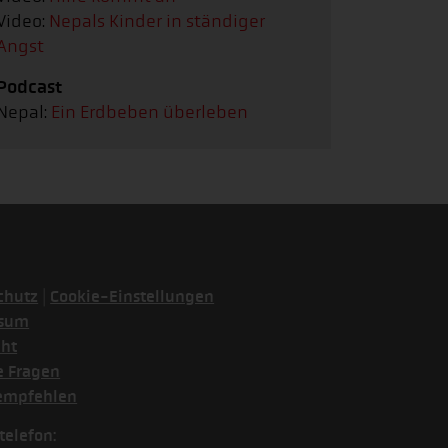
Video:
Nepals Kinder in ständiger
Angst
Podcast
Nepal:
Ein Erdbeben überleben
|
chutz
Cookie-Einstellungen
ssum
cht
e Fragen
empfehlen
telefon: