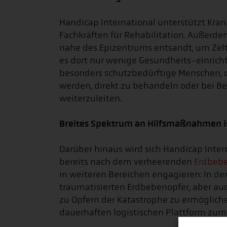
Handicap International unterstützt Kra
Fachkräften für Rehabilitation. Außerd
nahe des Epizentrums entsandt, um Zelte
es dort nur wenige Gesundheits-einrich
besonders schutzbedürftige Menschen, d
werden, direkt zu behandeln oder bei 
weiterzuleiten.
Breites Spektrum an Hilfsmaßnahmen i
Darüber hinaus wird sich Handicap Intern
bereits nach dem verheerenden
Erdbebe
in weiteren Bereichen engagieren: In de
traumatisierten Erdbebenopfer, aber a
zu Opfern der Katastrophe zu ermögliche
dauerhaften logistischen Plattform zum