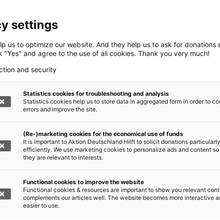
y settings
haft helfen +++
p us to optimize our website. And they help us to ask for donations ef
ck "Yes" and agree to the use of all cookies. Thank you very much!
arke Bündnis von über 20 Hilfsorganisationen.
ction and security
r regelmäßigen Spende helfen Sie Tag für Tag
, wo die Not am größten ist.
Statistics cookies for troubleshooting and analysis
Statistics cookies help us to store data in aggregated form in order to co
errors and improve the site.
örderer werden!
(Re-)marketing cookies for the economical use of funds
It is important to Aktion Deutschland Hilft to solicit donations particularl
efficiently. We use marketing cookies to personalize ads and content so
they are relevant to interests.
en: Erdbeben Nepal
Functional cookies to improve the website
Functional cookies & resources are important to show you relevant cont
complements our articles well. The website becomes more interactive 
easier to use.