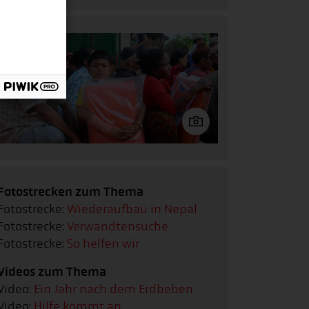
Fotostrecken zum Thema
Fotostrecke:
Wiederaufbau in Nepal
Fotostrecke:
Verwandtensuche
Fotostrecke:
So helfen wir
Videos zum Thema
Video:
Ein Jahr nach dem Erdbeben
Video:
Hilfe kommt an