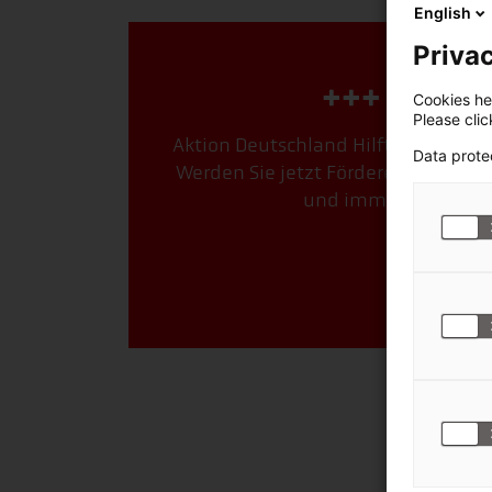
English
Privac
+++ Dauer
Cookies hel
Please cli
Aktion Deutschland Hilft ist das st
Data prote
Werden Sie jetzt Förderer. Mit Ihre
und immer genau dort
Jetzt F
© Spend