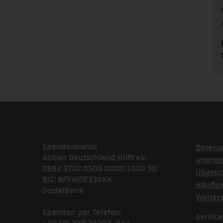
Spendenkonto
Datens
Aktion Deutschland Hilft e.V.
Impre
DE62 3702 0500 0000 1020 30
Übersi
BIC: BFSWDE33XXX
Häufig
SozialBank
Weiter
Spenden per Telefon:
Service