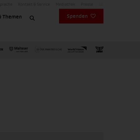
Sprache
Kontakt & Service
Mediathek
Presse
DE
Spenden
& Themen