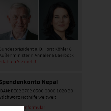
Bundespräsident a. D. Horst Köhler &
Außenministerin Annalena Baerbock:
Erfahren Sie mehr!
Spendenkonto Nepal
IBAN:
DE62 3702 0500 0000 1020 30
Stichwort:
Nothilfe weltweit
Zum Spendenformular