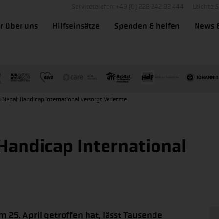
Servicetelefon: +49 (0) 228 242 92 444
Leichte 
r über uns
Hilfseinsätze
Spenden & helfen
News 
 Nepal: Handicap International versorgt Verletzte
Handicap International
 25. April getroffen hat, lässt Tausende