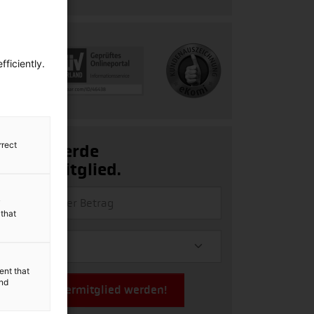
ficiently.
rrect
Ja, ich werde
Fördermitglied.
y
 that
ent that
and
Jetzt Fördermitglied werden!