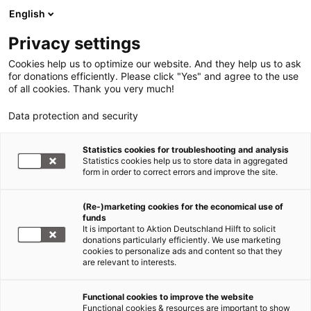
English
Privacy settings
Cookies help us to optimize our website. And they help us to ask
for donations efficiently. Please click "Yes" and agree to the use
of all cookies. Thank you very much!
Data protection and security
Balkan-Hilfe
Statistics cookies for troubleshooting and analysis
Statistics cookies help us to store data in aggregated
Hochwasser Balkan: Die Gefahr
form in order to correct errors and improve the site.
bleibt
(Re-)marketing cookies for the economical use of
funds
22.05.2014
It is important to Aktion Deutschland Hilft to solicit
donations particularly efficiently. We use marketing
cookies to personalize ads and content so that they
Die Lage für die Flutopfer in Serbien und Bosnien
are relevant to interests.
und Herzegowina ist weiterhin katastrophal.
Die
Flut
und daraus resultierende Erdrutsche nötigten
Functional cookies to improve the website
tausende von Menschen, ihre Häuser zu verlassen,
Functional cookies & resources are important to show