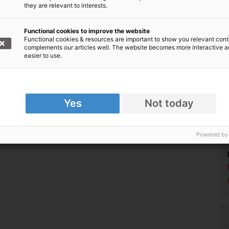
they are relevant to interests.
arke Bündnis von über 20 Hilfsorganisationen.
Functional cookies to improve the website
r regelmäßigen Spende helfen Sie Tag für Tag
Functional cookies & resources are important to show you relevant cont
, wo die Not am größten ist.
complements our articles well. The website becomes more interactive 
easier to use.
örderer werden!
Yes
Not today
estafrika/Sahel © Aktion Deutschland Hilft
Powered by