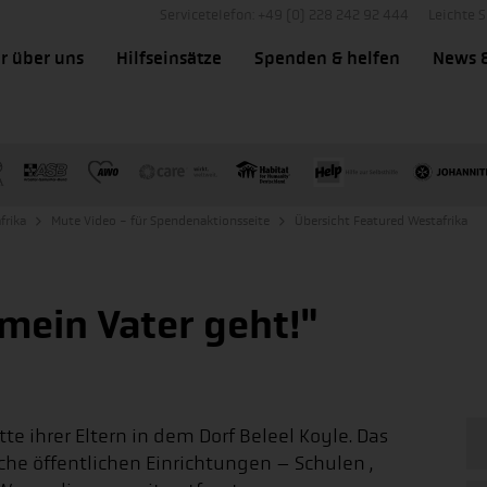
Servicetelefon: +49 (0) 228 242 92 444
Leichte 
r über uns
Hilfseinsätze
Spenden & helfen
News 
frika
Mute Video - für Spendenaktionsseite
Übersicht Featured Westafrika
s mein Vater geht!"
te ihrer Eltern in dem Dorf Beleel Koyle. Das
iche öffentlichen Einrichtungen – Schulen ,