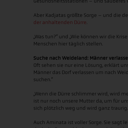
Gesundsheitsstationen – und sauberes W
Aber Kadjatas größte Sorge – und die d
der anhaltenden Dürre
.
„Was tun?“ und „Wie können wir die Krise
Menschen hier täglich stellen.
Suche nach Weideland: Männer verlasse
Oft sehen sie nur eine Lösung, erklärt u
Männer das Dorf verlassen um nach Weide
suchen.“
„Wenn die Dürre schlimmer wird, wird me
ist nur noch unsere Mutter da, um für uns
sich plötzlich weg und wird ganz traurig.
Auch Aminata ist voller Sorge. Sie sagt l