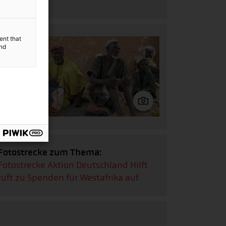
des Tunnels“
ent that
and
Fotostrecke zum Thema:
Fotostrecke
Aktion Deutschland Hilft
ruft zu Spenden für Westafrika auf