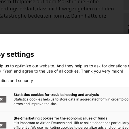
ensmittelpreise auf dem Markt in die Höhe
lerdings erklärt, dass nicht wegzugehen und den
ne Katastrophe bedeuten könnte. Dann hätte die
uf ihre Tiere angewiesen, denn diese liefern Milch
uft werden. Mahmoud muss vielleicht gehen, auch
d sie ihn sehr vermissen werden.
y settings
onst machen sollen.
p us to optimize our website. And they help us to ask for donations ef
ck "Yes" and agree to the use of all cookies. Thank you very much!
e Büdnispartner ADRA, Arbeiter-Samariter-Bund,
ction and security
ika/Sahel im Einsatz, um Menschen, wie Kadjata
Sie - mit Ihrer Spende!
+++
Statistics cookies for troubleshooting and analysis
Statistics cookies help us to store data in aggregated form in order to co
errors and improve the site.
(Re-)marketing cookies for the economical use of funds
It is important to Aktion Deutschland Hilft to solicit donations particularl
haft helfen +++
efficiently. We use marketing cookies to personalize ads and content so