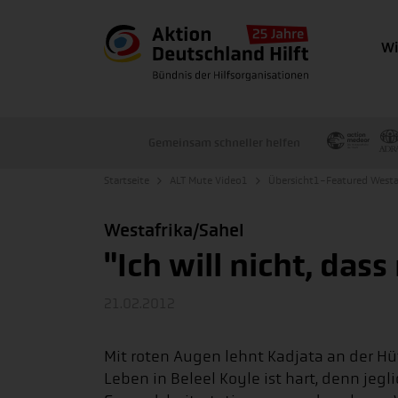
Wi
Gemeinsam schneller helfen
Startseite
ALT Mute Video1
Übersicht1-Featured Westa
Westafrika/Sahel
"Ich will nicht, das
21.02.2012
Mit roten Augen lehnt Kadjata an der Hüt
Leben in Beleel Koyle ist hart, denn jegl