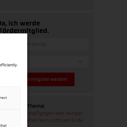
Ja, ich werde
Fördermitglied.
ficiently.
Jetzt Fördermitglied werden!
rrect
Videos zum Thema:
Video:
Der Kampf gegen den Hunger
Video:
„Wir sehen kein Licht am Ende
y
 that