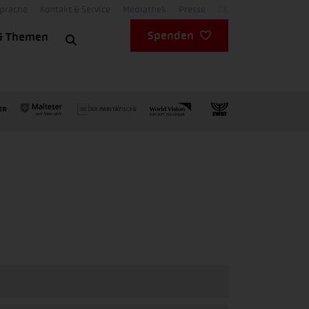
Sprache
Kontakt & Service
Mediathek
Presse
DE
Spenden
& Themen