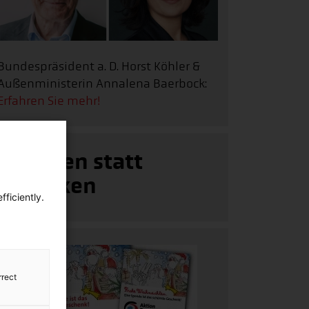
Bundespräsident a. D. Horst Köhler &
Außenministerin Annalena Baerbock:
Erfahren Sie mehr!
s alle Kinder auf der ganzen Welt, so bald wie nur irge
Spenden statt
schenken
ficiently.
rrect