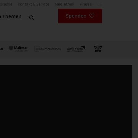
Sprache
Kontakt & Service
Mediathek
Presse
DE
Spenden
& Themen