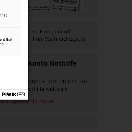
y
 that
Hier erhalten
Sie Einleger und
Aufkleber für Ihren Weihnachtsgruß
ent that
and
Spendenkonto Nothilfe
weltweit
IBAN:
DE62 3702 0500 0000 1020 30
Stichwort:
Nothilfe weltweit
Zum Spendenformular