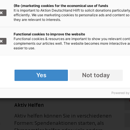
000 1020 30, BIC: BFSWDE33XXX
(Re-)marketing cookies for the economical use of funds
It is important to Aktion Deutschland Hilft to solicit donations particularl
efficiently. We use marketing cookies to personalize ads and content so
online spenden!
they are relevant to interests.
Functional cookies to improve the website
Functional cookies & resources are important to show you relevant cont
complements our articles well. The website becomes more interactive 
easier to use.
Yes
Not today
Powered by
Aktiv Helfen
Aktiv helfen können Sie in verschiedenen
n
Formen: Spendenaktionen starten, als