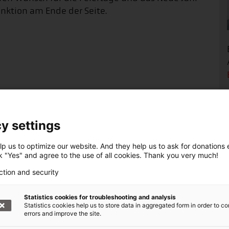
nktion am Ende der Seite.
...Ich wünsche mir, das
y settings
p us to optimize our website. And they help us to ask for donations ef
denaufruf +++
ck "Yes" and agree to the use of all cookies. Thank you very much!
ction and security
, Bündnis der Hilfsorganisationen,
enden für die Nothilfe weltweit
Statistics cookies for troubleshooting and analysis
Statistics cookies help us to store data in aggregated form in order to co
errors and improve the site.
: Nothilfe weltweit