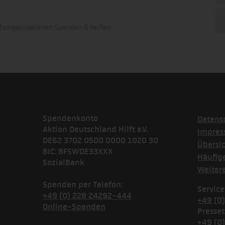
fsorganisationen: Spenden & helfen
Spendenkonto
Datens
Aktion Deutschland Hilft e.V.
Impre
DE62 3702 0500 0000 1020 30
Übersi
BIC: BFSWDE33XXX
Häufig
SozialBank
Weiter
Spenden per Telefon:
Service
+49 (0) 228 24292-444
+49 (0
Online-Spenden
Presset
+49 (0