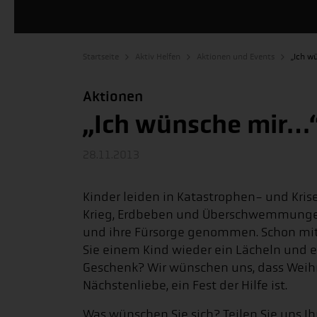
Startseite
Aktiv Helfen
Aktionen und Events
„Ich w
Aktionen
„Ich wünsche mir…
28.11.2013
Kinder leiden in Katastrophen- und Kris
Krieg, Erdbeben und Überschwemmungen
und ihre Fürsorge genommen. Schon mi
Sie einem Kind wieder ein Lächeln und e
Geschenk? Wir wünschen uns, dass Weihn
Nächstenliebe, ein Fest der Hilfe ist.
Was wünschen Sie sich? Teilen Sie uns I