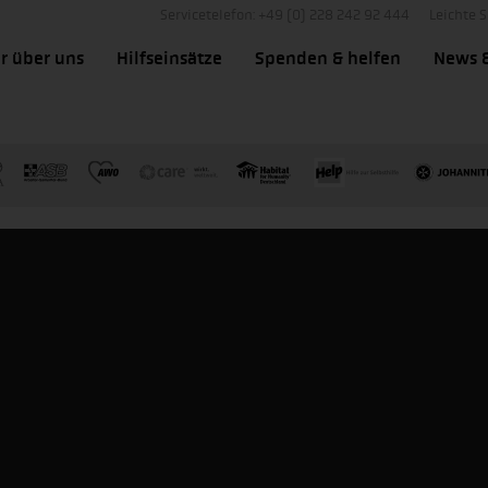
Servicetelefon: +49 (0) 228 242 92 444
Leichte 
r über uns
Hilfseinsätze
Spenden & helfen
News 