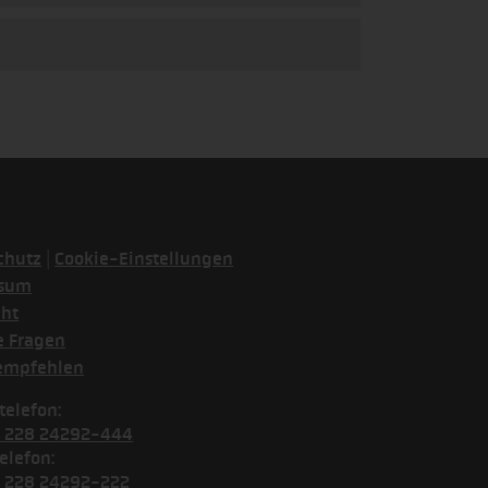
|
chutz
Cookie-Einstellungen
ssum
cht
e Fragen
empfehlen
telefon:
) 228 24292-444
elefon:
) 228 24292-222