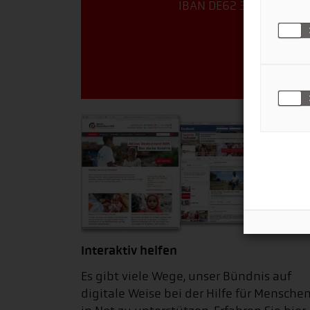
IBAN DE62 3702 0500 0
Jetzt 
Interaktiv helfen
Es gibt viele Wege, unser Bündnis auf
digitale Weise bei der Hilfe für Mensche