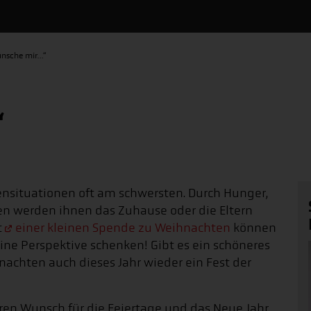
ünsche mir…“
“
ensituationen oft am schwersten. Durch Hunger,
 werden ihnen das Zuhause oder die Eltern
t
einer kleinen Spende zu Weihnachten
können
ine Perspektive schenken! Gibt es ein schöneres
achten auch dieses Jahr wieder ein Fest der
hren Wunsch für die Feiertage und das Neue Jahr