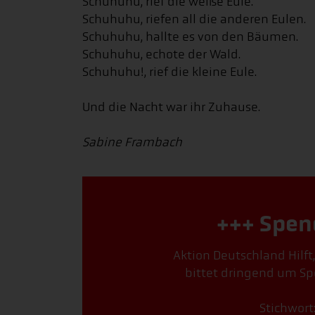
Schuhuhu, rief die weiße Eule.
Schuhuhu, riefen all die anderen Eulen.
Schuhuhu, hallte es von den Bäumen.
Schuhuhu, echote der Wald.
Schuhuhu!, rief die kleine Eule.
Und die Nacht war ihr Zuhause.
Sabine Frambach
+++ Spen
Aktion Deutschland Hilft
bittet dringend um Sp
Stichwort