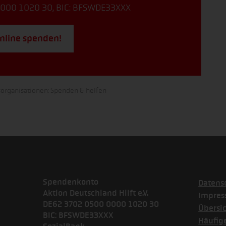
000 1020 30, BIC: BFSWDE33XXX
online spenden!
sorganisationen: Spenden & helfen
Spendenkonto
Datens
Aktion Deutschland Hilft e.V.
Impre
DE62 3702 0500 0000 1020 30
Übersi
BIC: BFSWDE33XXX
Häufig