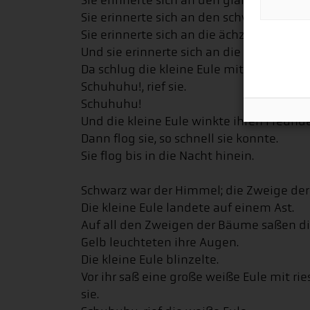
Sie erinnerte sich an den glänzenden M
Sie erinnerte sich an den schwarzen Hi
Sie erinnerte sich an die ächzenden Zwe
Und sie erinnerte sich an die anderen Eu
Da schlug die kleine Eule mit den Flügel
Schuhuhu!, rief sie.
Schuhuhu!
Und die kleine Eule winkte ihren Freun
Dann flog sie, so schnell sie konnte.
Sie flog bis in die Nacht hinein.
Schwarz war der Himmel; die Zweige der
Die kleine Eule landete auf einem Ast.
Auf all den Zweigen der Bäume saßen di
Gelb leuchteten ihre Augen.
Die kleine Eule blinzelte.
Vor ihr saß eine große weiße Eule mit r
sie.