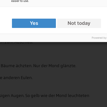
ond.
easier to use.
mmel.
ige.
len.
Yes
Not today
n.
Powered by
den zum Abschied.
 Bäume ächzten. Nur der Mond glänzte.
e anderen Eulen.
iesigen Augen. So gelb wie der Mond leuchteten