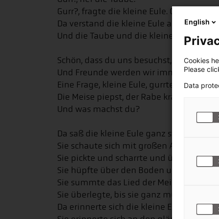
Gurr?, fragte die kleine Eule. Gurr.
English
Da verstand die kleine Eule auch die Tau
Und die Taube und die kleine Eule pick
Privac
Schön, dass du uns besuchst, kleine Eule!
Cookies hel
Please cli
Und Freunde werden wir immer sein, kräc
Eine Frage, kleine Eule, gurrte die Taube.
Data prote
Die Meise piepst, der Rabe krächzt, und d
Und was machst du?
Da saß die kleine Eule ganz still da und 
Sie schaute sich mit großen Augen um u
Sie pickte und scharrte und überlegte.
Sie hüpfte über den Boden und überlegt
Sie summte das Lied der Meise und über
Sie überlegte, bis sie ganz müde wurde.
Da erinnerte sich die kleine Eule an die N