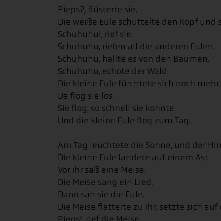
Pieps?, flüsterte sie.
Die weiße Eule schüttelte den Kopf und 
Schuhuhu!, rief sie.
Schuhuhu, riefen all die anderen Eulen.
Schuhuhu, hallte es von den Bäumen.
Schuhuhu, echote der Wald.
Die kleine Eule fürchtete sich noch mehr.
Da flog sie los.
Sie flog, so schnell sie konnte.
Und die kleine Eule flog zum Tag.
Am Tag leuchtete die Sonne, und der Hi
Die kleine Eule landete auf einem Ast.
Vor ihr saß eine Meise.
Die Meise sang ein Lied.
Dann sah sie die Eule.
Die Meise flatterte zu ihr, setzte sich au
Pieps!, rief die Meise.