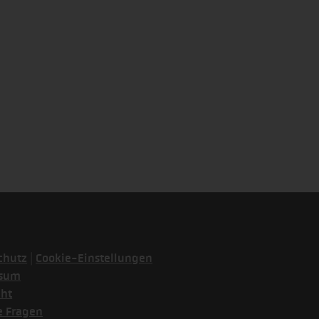
|
chutz
Cookie-Einstellungen
ssum
cht
e Fragen