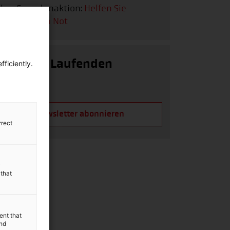
Ihre Spendenaktion:
Helfen Sie
Menschen in Not
Auf dem Laufenden
ficiently.
bleiben!
Newsletter abonnieren
rrect
y
 that
ent that
and