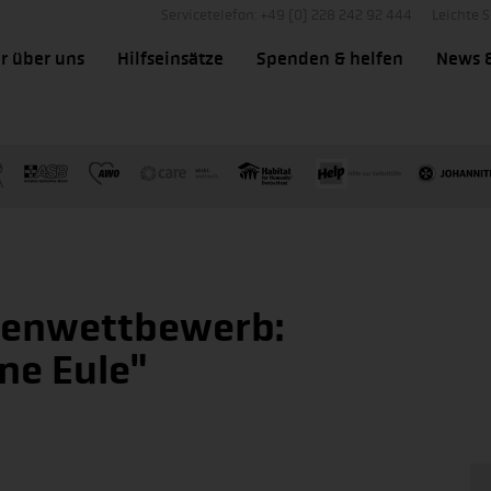
Servicetelefon: +49 (0) 228 242 92 444
Leichte 
r über uns
Hilfseinsätze
Spenden & helfen
News 
tenwettbewerb:
ine Eule"