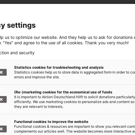
be.
ten und scharrten zusammen.
y settings
, piepste die Meise. Nun sind wir Freunde!
p us to optimize our website. And they help us to ask for donations ef
ck "Yes" and agree to the use of all cookies. Thank you very much!
hzte der Rabe. Denn wir verstehen uns.
ction and security
ie Taube gurrt.
Statistics cookies for troubleshooting and analysis
Statistics cookies help us to store data in aggregated form in order to co
errors and improve the site.
überlegte.
nd überlegte.
(Re-)marketing cookies for the economical use of funds
It is important to Aktion Deutschland Hilft to solicit donations particularl
efficiently. We use marketing cookies to personalize ads and content so
e.
they are relevant to interests.
legte.
Functional cookies to improve the website
Functional cookies & resources are important to show you relevant cont
acht.
complements our articles well. The website becomes more interactive 