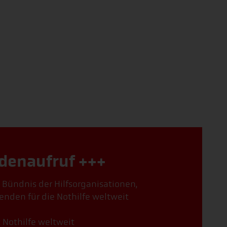
denaufruf +++
, Bündnis der Hilfsorganisationen,
enden für die Nothilfe weltweit
: Nothilfe weltweit