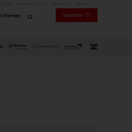
Sprache
Kontakt & Service
Mediathek
Presse
DE
Spenden
& Themen