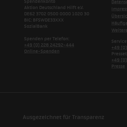
Spendenkonto
Datens
Aktion Deutschland Hilft e.V.
Impre
DE62 3702 0500 0000 1020 30
Übersi
BIC: BFSWDE33XXX
Häufig
SozialBank
Weiter
Spenden per Telefon:
Service
+49 (0) 228 24292-444
+49 (0
Online-Spenden
Presset
+49 (0
Presse
Ausgezeichnet für Transparenz