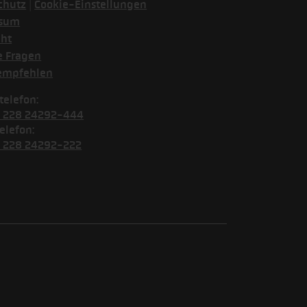
|
chutz
Cookie-Einstellungen
ssum
cht
e Fragen
empfehlen
telefon:
) 228 24292-444
elefon:
) 228 24292-222