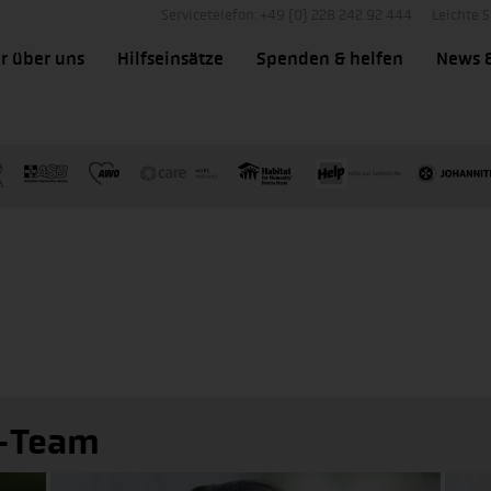
Servicetelefon: +49 (0) 228 242 92 444
Leichte 
r über uns
Hilfseinsätze
Spenden & helfen
News 
e-Team