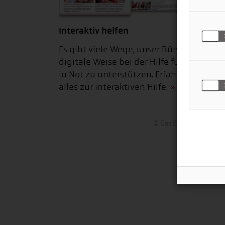
Interaktiv helfen
Es gibt viele Wege, unser Bündnis auf
digitale Weise bei der Hilfe für Mensche
in Not zu unterstützen. Erfahren Sie hier
alles zur interaktiven Hilfe.
© Das Bündnis der Hilf