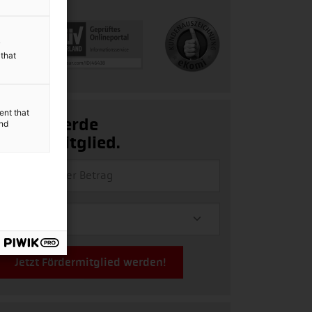
y
 that
ent that
Ja, ich werde
and
Fördermitglied.
Jetzt Fördermitglied werden!