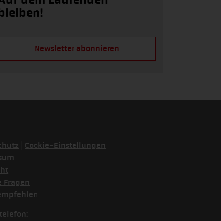
Auf dem Laufenden
bleiben!
Newsletter abonnieren
|
chutz
Cookie-Einstellungen
ssum
cht
e Fragen
empfehlen
telefon: