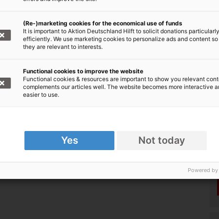
(Re-)marketing cookies for the economical use of funds
It is important to Aktion Deutschland Hilft to solicit donations particularl
efficiently. We use marketing cookies to personalize ads and content so
they are relevant to interests.
n
Functional cookies to improve the website
Functional cookies & resources are important to show you relevant cont
complements our articles well. The website becomes more interactive 
easier to use.
sorganisationen: Spenden & helfen
Yes
Not today
Powered by