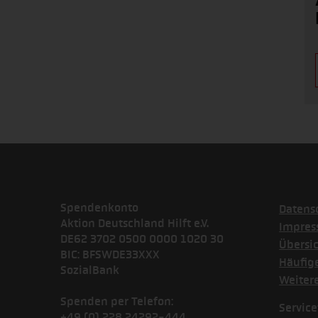
Spendenkonto
Datens
Aktion Deutschland Hilft e.V.
Impre
DE62 3702 0500 0000 1020 30
Übersi
BIC: BFSWDE33XXX
Häufig
SozialBank
Weiter
Spenden per Telefon:
Service
+49 (0) 228 24292-444