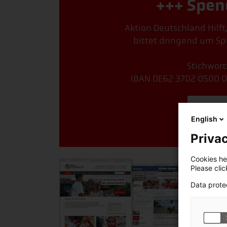
+++ Spen
Aktion Deutschland Hilft
bittet dringend um Sp
Stichwort
IBAN DE62 3702 0500 0
Jetzt 
English
Privac
Cookies hel
Please cli
Data prote