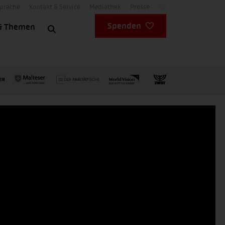
Sprache
Kontakt & Service
Mediathek
Presse
DE
Spenden
& Themen