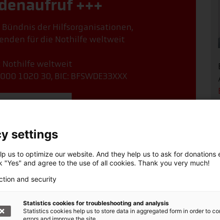
denaufruf +++
, Bündnis der Hilfsorganisationen,
enden für die Nothilfe weltweit
: Nothilfe weltweit
000 1020 30, BIC: BFSWDE33XXX
online spenden!
y settings
p us to optimize our website. And they help us to ask for donations ef
ck "Yes" and agree to the use of all cookies. Thank you very much!
ction and security
Statistics cookies for troubleshooting and analysis
Statistics cookies help us to store data in aggregated form in order to co
errors and improve the site.