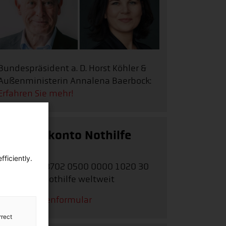
Bundespräsident a. D. Horst Köhler &
Außenministerin Annalena Baerbock:
Erfahren Sie mehr!
Spendenkonto Nothilfe
weltweit
ficiently.
IBAN:
DE62 3702 0500 0000 1020 30
Stichwort:
Nothilfe weltweit
Zum Spendenformular
rrect