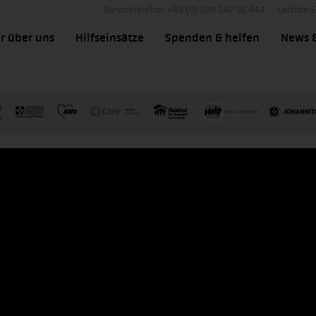
Servicetelefon: +49 (0) 228 242 92 444
Leichte 
r über uns
Hilfseinsätze
Spenden & helfen
News 