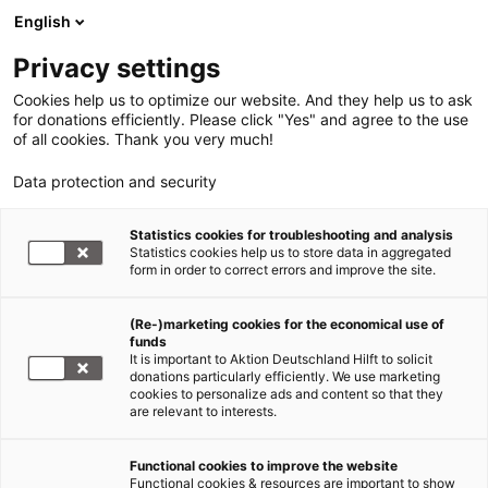
English
Privacy settings
Cookies help us to optimize our website. And they help us to ask
for donations efficiently. Please click "Yes" and agree to the use
of all cookies. Thank you very much!
Data protection and security
Aktionen
Statistics cookies for troubleshooting and analysis
Statistics cookies help us to store data in aggregated
Tag „Deutschland hilft“
form in order to correct errors and improve the site.
20.08.2009
(Re-)marketing cookies for the economical use of
funds
It is important to Aktion Deutschland Hilft to solicit
In den vergangenen 60 Jahren ist Deutschland zu
donations particularly efficiently. We use marketing
cookies to personalize ads and content so that they
einer weltoffenen Gesellschaft geworden. Heute ist
are relevant to interests.
die Bundesrepublik Deutschland ein weltweit
angesehener Staat. Wir gehören zu den
Functional cookies to improve the website
bedeutendsten Industrieländern der Welt mit
Functional cookies & resources are important to show