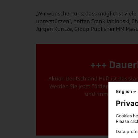
„Wir wünschen uns, dass möglichst viele
unterstützen“, hoffen Frank Jablonski,
Jürgen Kuntze, Group Publisher MM Mas
+++ Dauer
Aktion Deutschland Hilft ist das st
Werden Sie jetzt Förderer. Mit Ihre
English
und immer genau dort
Privac
Jetzt F
Cookies hel
Please cli
Data prote