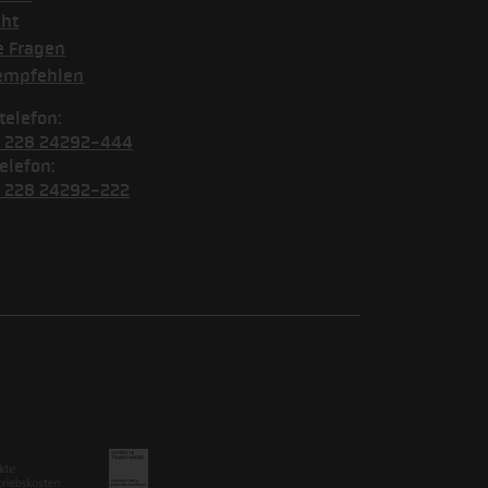
cht
e Fragen
empfehlen
telefon:
) 228 24292-444
elefon:
) 228 24292-222