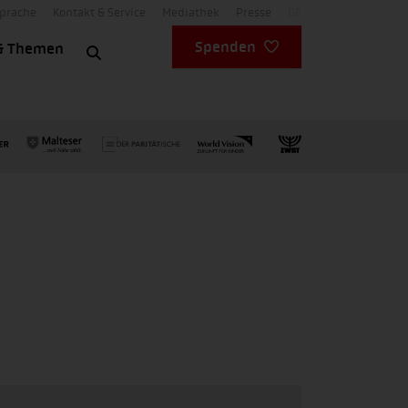
Sprache
Kontakt & Service
Mediathek
Presse
DE
Spenden
& Themen