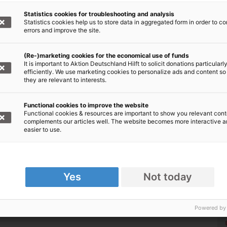
fsorganisationen: Spenden & helfen
Statistics cookies for troubleshooting and analysis
Statistics cookies help us to store data in aggregated form in order to co
errors and improve the site.
(Re-)marketing cookies for the economical use of funds
It is important to Aktion Deutschland Hilft to solicit donations particularl
efficiently. We use marketing cookies to personalize ads and content so
they are relevant to interests.
Functional cookies to improve the website
Functional cookies & resources are important to show you relevant cont
complements our articles well. The website becomes more interactive 
easier to use.
Yes
Not today
Powered by