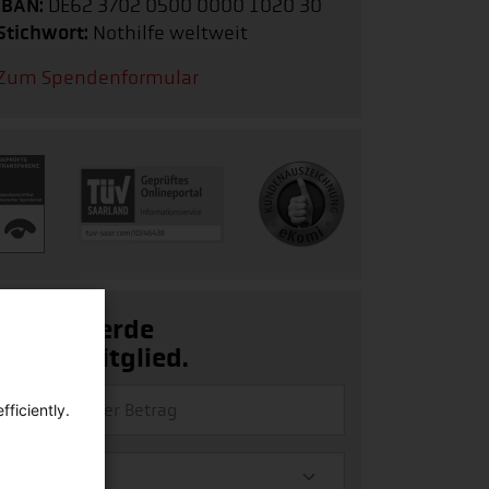
IBAN:
DE62 3702 0500 0000 1020 30
Stichwort:
Nothilfe weltweit
Zum Spendenformular
Ja, ich werde
Fördermitglied.
ficiently.