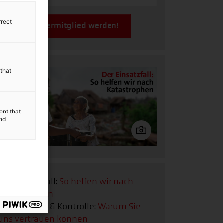
rrect
Jetzt Fördermitglied werden!
y
 that
ent that
and
Der Einsatzfall:
So helfen wir nach
Katastrophen
Transparenz & Kontrolle:
Warum Sie
uns vertrauen können