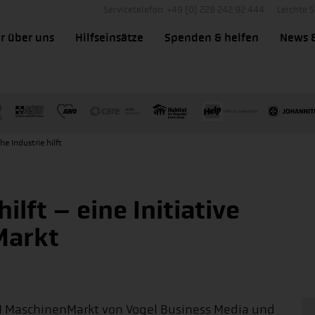
Servicetelefon: +49 (0) 228 242 92 444
Leichte 
r über uns
Hilfseinsätze
Spenden & helfen
News 
e Industrie hilft
ilft – eine Initiative
Markt
M MaschinenMarkt von Vogel Business Media und