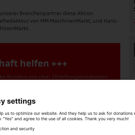
 unserer Branchenpartner diese Aktion
 Chefredakteur von MM MaschinenMarkt, und Hans-
chinenMarkt.
haft helfen +++
arke Bündnis von über 20 Hilfsorganisationen.
r regelmäßigen Spende helfen Sie Tag für Tag
, wo die Not am größten ist.
y settings
örderer werden!
p us to optimize our website. And they help us to ask for donations ef
ck "Yes" and agree to the use of all cookies. Thank you very much!
ction and security