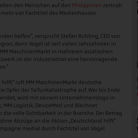
wollen den Menschen auf den
Philippinen
zeitnah
ammeln vier Fachtitel des Medienhauses
rden helfen“, verspricht Stefan Rühling, CEO von
gion, denn Vogel ist seit vielen Jahrzehnten in
em MM MaschinenMarkt in mehreren asiatischen
zwerk ist der Industrietitel eine hervorragende
en.“
hilft“ ruft MM MaschinenMarkt deutsche
 Opfer der Taifunkatastrophe auf. Wer bis Ende
endet, wird mit seinem Unternehmenslogo in
, MM Logistik, DeviceMed und Blechnet
e volle Sichtbarkeit in der Branche. Der Betrag
ne Abzüge an die Aktion „Deutschland hilft“
skampagne medial durch Fachtitel von Vogel