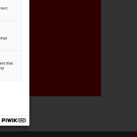
rrect
n,
y
 that
X
ent that
and