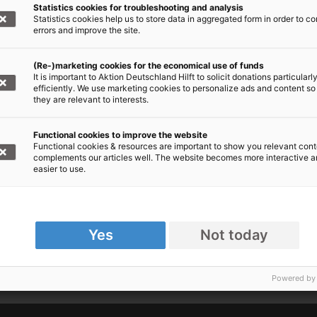
Statistics cookies for troubleshooting and analysis
+++ Spendenaufruf +++
Statistics cookies help us to store data in aggregated form in order to co
errors and improve the site.
ktion Deutschland Hilft, Bündnis der Hilfsorganisatione
(Re-)marketing cookies for the economical use of funds
bittet dringend um Spenden für die Nothilfe weltweit
It is important to Aktion Deutschland Hilft to solicit donations particularl
efficiently. We use marketing cookies to personalize ads and content so
they are relevant to interests.
Stichwort: Nothilfe weltweit
IBAN DE62 3702 0500 0000 1020 30, BIC: BFSWDE33XX
Functional cookies to improve the website
Functional cookies & resources are important to show you relevant cont
complements our articles well. The website becomes more interactive 
Jetzt online spenden!
easier to use.
Yes
Not today
e Flüchtlinge im Libanon
Powered by