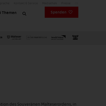
Sprache
Kontakt & Service
Mediathek
Presse
DE
Spenden
& Themen
iation des Souveränen Malteserordens, in