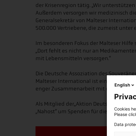
der Krisenregion tätig. „Wir unterstüt
Außerdem versorgen wir medizinisch die 
Generalsekretär von Malteser Internation
500.000 Vertriebene, die zumeist unter
Im besonderen Fokus der Malteser Hilfe 
„Dort fehlt es nicht nur an Medikament
mit Lebensmitteln versorgen.“
Die Deutsche Assoziation des Souveränen
Malteser International ist eine Nichtreg
English
enger Zusammenarbeit mit den 46 inter
Privac
Als Mitglied der„Aktion Deutschland Hilf
Cookies hel
„Nahost“ um Spenden für die Kriegsopfer
Please cli
Data prote