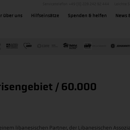
Servicetelefon: +49 (0) 228 242 92 444
Leichte 
r über uns
Hilfseinsätze
Spenden & helfen
News 
risengebiet / 60.000
 seinem libanesischen Partner, der Libanesischen Assoz