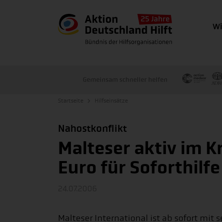
Wi
Gemeinsam schneller helfen
Startseite
Hilfseinsätze
Nahostkonflikt
Malteser aktiv im K
Euro für Soforthilfe
24.07.2006
Malteser International ist ab sofort mit