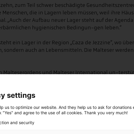
zen zehn, zum Teil schwer beschädigte Gesundheitszent
Menschen, die in Lagern leben müssen, weil ihre Häuse
al. „Auch der Aufbau neuer Lager steht auf der Agenda 
 erbärmlichen hygienischen Bedingun-gen leben.“
steht ein Lager in der Region „Caza de Jezzine“, wo üb
en, sondern auch an Lebensmitteln. Die Malteser werde
 Malteserordens und Malteser International un-terstütz
ierungsorganisation mit Hauptsitz in Köln, die weltweit
nationalen Assoziationen des Malteserordens.
y settings
t“, dem Bündnis der Hilfsorganisationen, bittet Maltese
p us to optimize our website. And they help us to ask for donations ef
 und Flüchtlinge:
ck "Yes" and agree to the use of all cookies. Thank you very much!
ction and security