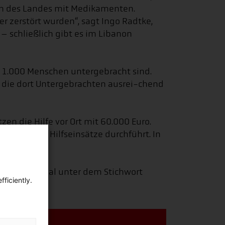
ren des Landes mit Medikamenten.
r zerstört wurden“, sagt Ingo Radtke,
– schließlich gibt es im Libanon
er 1.000 Menschen untergebracht sind.
n die dort Untergebrachten ausrei-chend
en die Hilfe vor Ort mit 60.000 Euro.
 humanitäre Hilfseinsätze durchführt. In
r International unter dem Stichwort
ficiently.