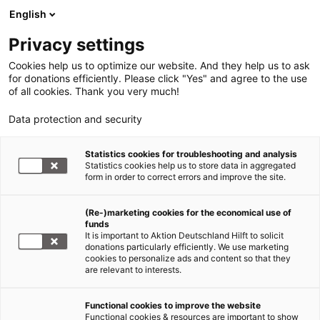
English
Privacy settings
Cookies help us to optimize our website. And they help us to ask
for donations efficiently. Please click "Yes" and agree to the use
of all cookies. Thank you very much!
Data protection and security
Nahostkonflikt
Statistics cookies for troubleshooting and analysis
Statistics cookies help us to store data in aggregated
CARE Pressesprecher auf dem
form in order to correct errors and improve the site.
Weg in den Nahen Osten
(Re-)marketing cookies for the economical use of
funds
27.07.2006
It is important to Aktion Deutschland Hilft to solicit
donations particularly efficiently. We use marketing
cookies to personalize ads and content so that they
Der Pressesprecher von CARE Deutschland, Thomas
are relevant to interests.
Schwarz fliegt morgen, Freitag den 28. Juli 2006
nach Jordanien. Von dort aus wird er ein Team von
Functional cookies to improve the website
CARE International bei einer Erkundungsmission
Functional cookies & resources are important to show