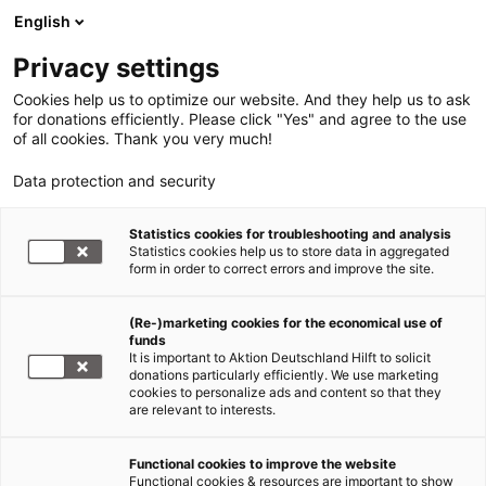
English
Privacy settings
Cookies help us to optimize our website. And they help us to ask
for donations efficiently. Please click "Yes" and agree to the use
of all cookies. Thank you very much!
Data protection and security
Klimawandel & Nothilfe
Statistics cookies for troubleshooting and analysis
Statistics cookies help us to store data in aggregated
Seite 2
form in order to correct errors and improve the site.
17.01.2012
(Re-)marketing cookies for the economical use of
funds
It is important to Aktion Deutschland Hilft to solicit
Von der Politik marginalisiert
donations particularly efficiently. We use marketing
cookies to personalize ads and content so that they
are relevant to interests.
World Vision hat erkannt, dass die
Nomadenstämme vielmehr zusammen- statt
Functional cookies to improve the website
gegeneinander arbeiten müssten. Gemeinsam
Functional cookies & resources are important to show